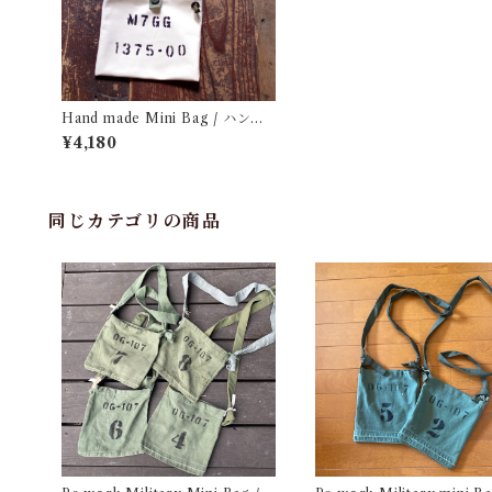
Hand made Mini Bag / ハンド
メイド ステンシル入り ミニバッ
¥4,180
ク
同じカテゴリの商品