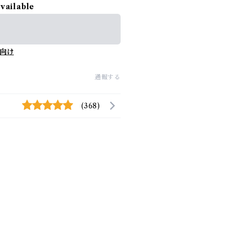
available
向け
通報する
(368)