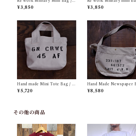
Re work Military Mini Bag /
Re work Military mini B
リワーク ミリタリー ミニ バッグ
ワーク ミリタリー ミニ バ
¥3,850
¥3,850
古着
着
Hand made Mini Tote Bag / ハ
Hand Made Newspaper 
ンドメイド ミニ トート バック
3 / ハンド メイド ニュー
¥5,720
¥8,580
ー バック
その他の商品