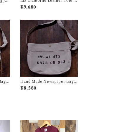
ag /リ
Liz Claiborne Leather Tote B
ック 古
ag / リズ クレイボーン レザー ト
¥9,680
ートバック 古着
Bag #
Hand Made Newspaper Bag #
スペーパ
2 / ハンド メイド ニュースペーパ
¥8,580
ー バック