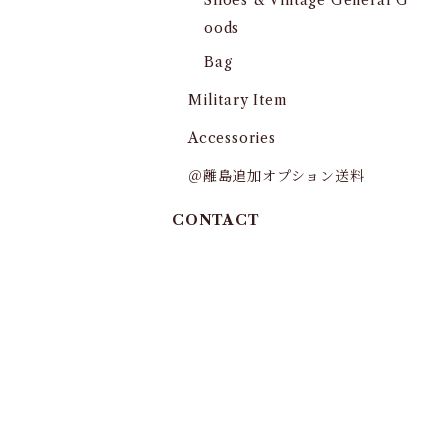
Shoes & Vintage General G
oods
Bag
Military Item
Accessories
＠離島追加オプション送料
CONTACT