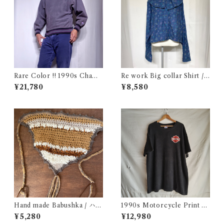
Rare Color !! 1990s Champ
Re work Big collar Shirt /
ion Reverse Weave Charco
リワーク ビックカラー シャツ
¥21,780
¥8,580
al Gray Size M / チャンピオ
古着
ン リバースウィーブ 墨黒 目付
き ボーダーリブ USA 古着
Hand made Babushka / ハン
1990s Motorcycle Print T-
ドメイド バブーシュカ
Shirt Size XL / 90年代 ハー
¥5,280
¥12,980
レー バイカー Tシャツ スカル