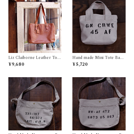
Liz Claiborne Leather Tote
Hand made Mini Tote Bag /
Bag / リズ クレイボーン レザ
ハンドメイド ミニ トート バッ
¥9,680
¥5,720
ー トートバック 古着
ク