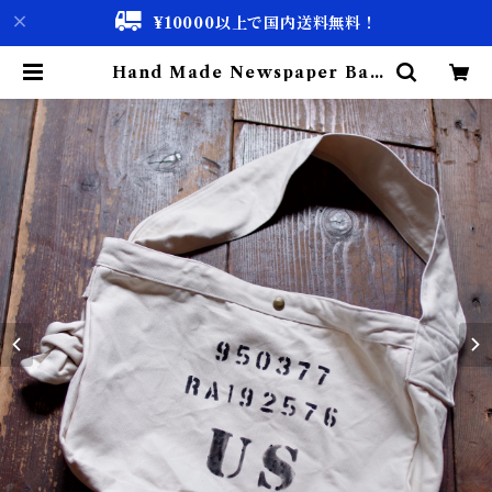
¥10000以上で国内送料無料！
Hand Made Newspaper Bag
/ ハンドメイド ニュースペーパー バ
ック | 古着屋 仙台 biscco【古着
& Vintage 通販】