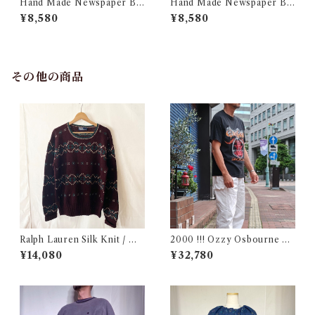
Hand Made Newspaper Ba
Hand Made Newspaper Ba
g #3 / ハンド メイド ニュース
g #2 / ハンド メイド ニュース
¥8,580
¥8,580
ペーパー バック
ペーパー バック
その他の商品
Ralph Lauren Silk Knit / ラ
2000 !!! Ozzy Osbourne O
ルフローレン シルク セーター
ZZFEST Rock T-Shirt Size
¥14,080
¥32,780
古着
L / オジーオズボーン オズフ
ェス パンテラ ツアー ロック
バンド Tシャツ 古着