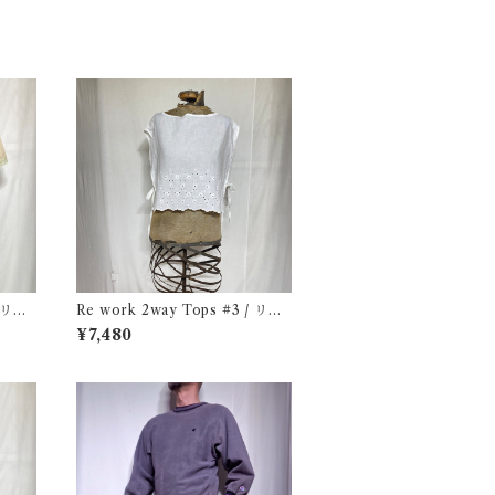
/ リワ
Re work 2way Tops #3 / リワ
ーク 2way トップス 古着
¥7,480