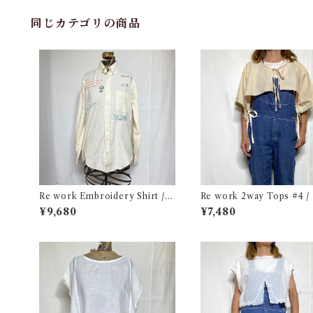
同じカテゴリの商品
Re work Embroidery Shirt /
Re work 2way Tops #4 
リワーク ハンド刺繍入り シャツ
ーク 2way トップス 古着
¥9,680
¥7,480
古着