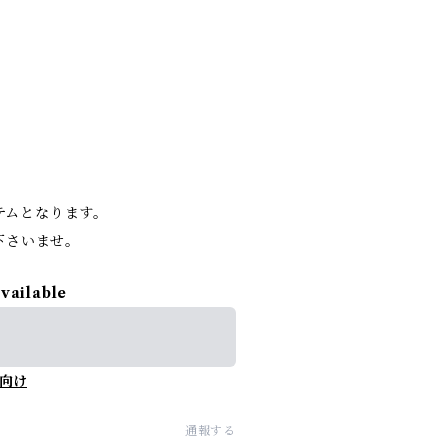
。
イテムとなります。
下さいませ。
available
向け
通報する