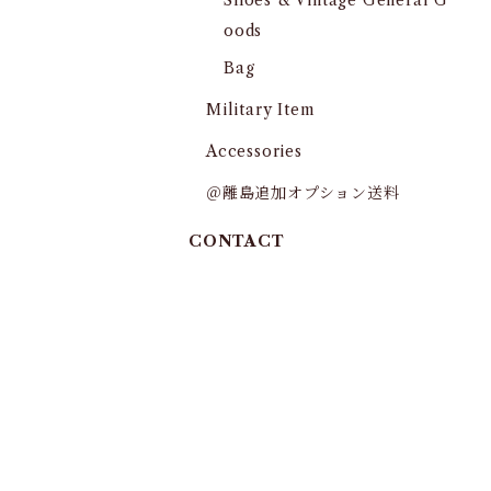
Shoes & Vintage General G
oods
Bag
Military Item
Accessories
＠離島追加オプション送料
CONTACT