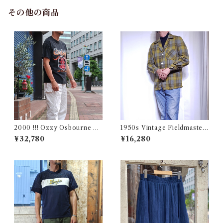
その他の商品
2000 !!! Ozzy Osbourne O
1950s Vintage Fieldmaster
ZZFEST Rock T-Shirt Size
Wool Topstar Style Jacket /
¥32,780
¥16,280
L / オジーオズボーン オズフ
USA ヴィンテージ トップスタ
ェス パンテラ ツアー ロック
ータイプ アンコン ウール ジャ
バンド Tシャツ 古着
ケット古着