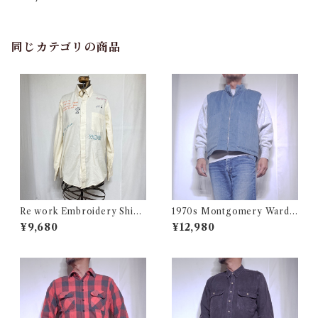
ャツ 古着
同じカテゴリの商品
Re work Embroidery Shirt
1970s Montgomery Ward
/ リワーク ハンド刺繍入り シ
PUT TOGETHERS Nylon S
¥9,680
¥12,980
ャツ 古着
ki Vest / 70年代 モンゴメリー
ワード 中綿 スキー ベスト