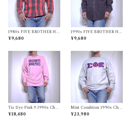
1980s FIVE BROTHER He
1990s FIVE BROTHER He
avy Flannel Shirt / ブロック
avy Flannel Shirt CHAMOI
¥9,680
¥9,680
チェック バッファロー ヘビー
S CLOTH Black USA / ファ
ネル シャツ ファイブブラザ
イブブラザー ヘビーネルシャ
ー 古着 USA
ツ 墨黒 ブラック 古着
Tie Dye Pink !! 1990s Cha
Mint Condition 1990s Cha
mpion Reverse Weave USA
mpion Reverse Weave Size
¥18,480
¥23,980
/ チャンピオン リバースウィ
L / チャンピオン リバースウ
ーブ タイダイ ピンク 目付き
ィーブ ロゴ 目付き フラタニテ
アメリカ 古着
ィ USA 古着