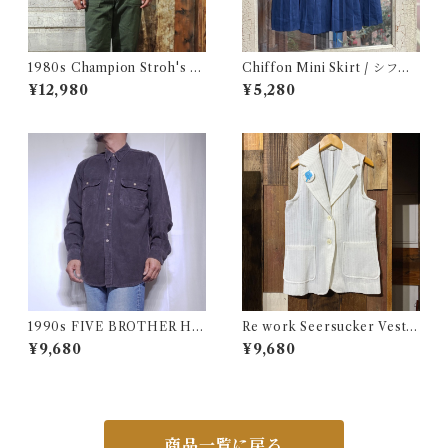
1980s Champion Stroh's W
Chiffon Mini Skirt / シフォ
ater Print T-Shirt Size XL /
ン ミニ プリーツ スカート 古
¥12,980
¥5,280
チャンピオン トリコ タグ 染み
着
込み メッシュ Tシャツ 古着
1990s FIVE BROTHER He
Re work Seersucker Vest /
avy Flannel Shirt CHAMOI
リワーク シアサッカー ベスト
¥9,680
¥9,680
S CLOTH Black USA / ファ
古着
イブブラザー ヘビーネルシャ
ツ 墨黒 ブラック 古着
商品一覧に戻る