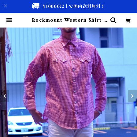
¥10000以上で国内送料無料！
Rockmount Western Shirt /
ロックマウント ウエスタン シャツ
古着 | 古着屋 仙台 biscco【古着
& Vintage 通販】