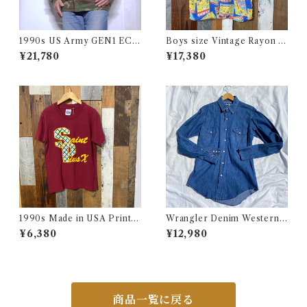
1990s US Army GEN1 EC
Boys size Vintage Rayon H
WCS Gore-Tex Parka M-R
awaiian Shirt / ボーイズ サイ
¥21,780
¥17,380
/ 米軍 ゴアテックス パーカー
ズ ヴィンテージ レーヨン ハワ
アメリカ ミリタリー 古着
イアン シャツ 古着
1990s Made in USA Print T
Wrangler Denim Western S
ee / 90年代 アメリカ製 プリ
hirt 15 1/2 Made in USA / ラ
¥6,380
¥12,980
ント Tシャツ 古着
ングラー デニムウエスタン シ
ャツ 古着
商品一覧に戻る