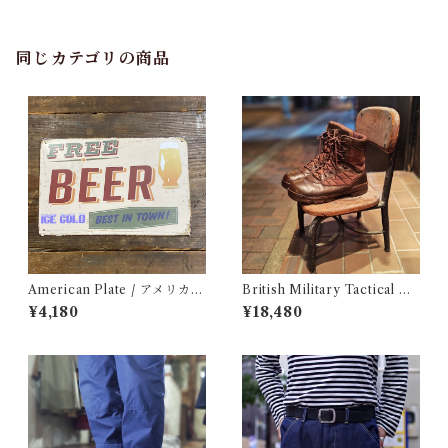
ューズ 古着
同じカテゴリの商品
American Plate / アメリカン
British Military Tactical Bo
プレート
ots Brown 8W / BATES / イ
¥4,180
¥18,480
ギリス軍 コンバット ブーツ ベ
イツ 古着