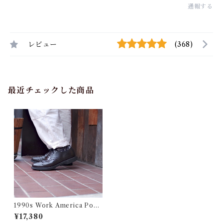
通報する
レビュー
(368)
最近チェックした商品
1990s Work America Post
man Shoes 10B Made in US
¥17,380
A / アメリカ製 ポストマン シ