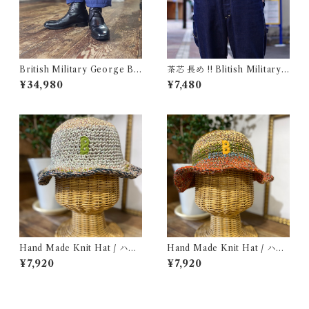
British Military George Bo
茶芯 長め !! Blitish Military
ots 10M / Made in England
UK Leather Belt Black / イ
¥34,980
¥7,480
/ イギリス軍 ジョージブーツ
ギリス軍 レザー ベルト 96〜1
Vibram カスタム 古着
09cm
Hand Made Knit Hat / ハン
Hand Made Knit Hat / ハン
ドメイド ニット ハット
ド メイド ニット ハット
¥7,920
¥7,920