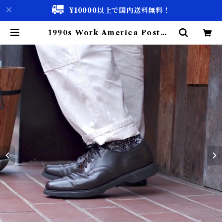
¥10000以上で国内送料無料！
1990s Work America Postma
n Shoes 10B Made in USA / ア
メリカ製 ポストマン シューズ 古着
| 古着屋 仙台 biscco【古着 & Vi
ntage 通販】