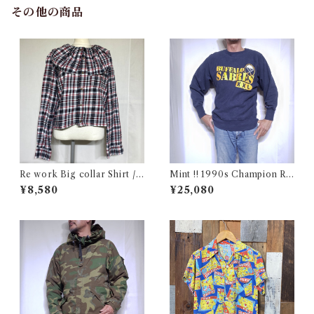
その他の商品
Re work Big collar Shirt /
Mint !! 1990s Champion Re
リワーク ビックカラー シャツ
verse Weave NHL SABRES
¥8,580
¥25,080
古着
Size L / チャンピオン リバー
スウィーブ 目付き USA 古着