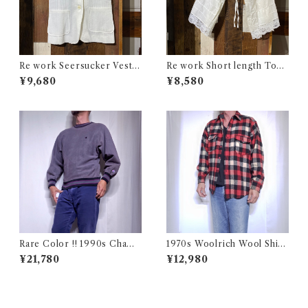
Re work Seersucker Vest /
Re work Short length Tops
リワーク シアサッカー ベスト
/ リワーク ショート丈 ボレロ
¥9,680
¥8,580
古着
シャツ 古着
Rare Color !! 1990s Champ
1970s Woolrich Wool Shirt
ion Reverse Weave Charco
CPO / 70年代 白タグ ウール
¥21,780
¥12,980
al Gray Size M / チャンピオ
リッチ 三色 ブロック チェック
ン リバースウィーブ 墨黒 目付
ウール シャツ 古着
き ボーダーリブ USA 古着