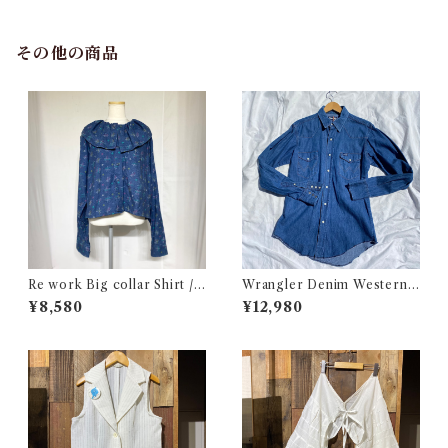
その他の商品
Re work Big collar Shirt /
Wrangler Denim Western S
リワーク ビックカラー シャツ
hirt 15 1/2 Made in USA / ラ
¥8,580
¥12,980
古着
ングラー デニムウエスタン シ
ャツ 古着