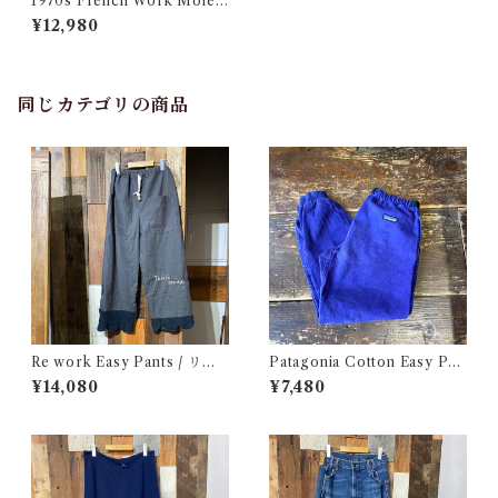
1970s French Work Moles
kin Pants W32 / ユーロ ワー
¥12,980
ク フランス モールスキン パン
ツ 古着
同じカテゴリの商品
Re work Easy Pants / リワ
Patagonia Cotton Easy Pan
ーク イージー パンツ クロシェ
ts / パタゴニア コットン イー
¥14,080
¥7,480
& 刺繍入り
ジー パンツ 古着