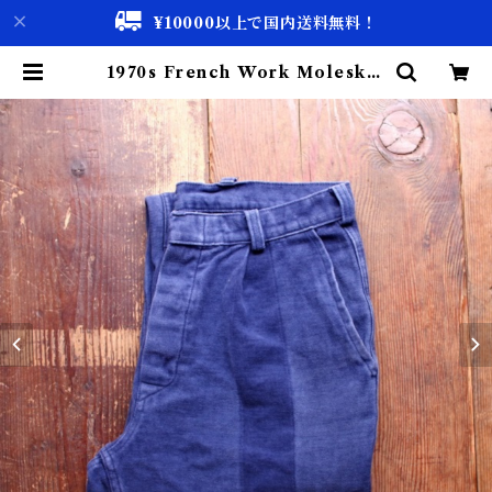
¥10000以上で国内送料無料！
1970s French Work Moleskin
Pants W32 / ユーロ ワーク フラ
ンス モールスキン パンツ 古着 | 古
着屋 仙台 biscco【古着 & Vinta
ge 通販】