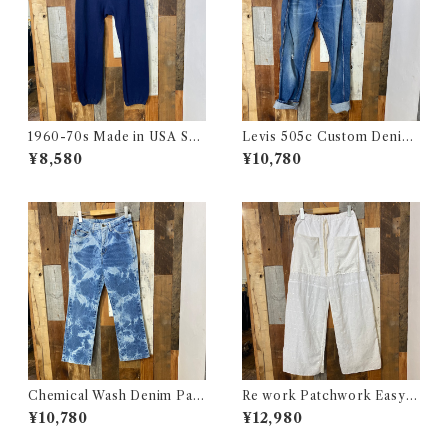
1960-70s Made in USA Sw
Levis 505c Custom Denim
eat Pants / 60-70年代 アメ
Pants / リーバイス 505c カス
¥8,580
¥10,780
リカ製 スウェット パンツ 古着
タムバージョン デニム パンツ
古着
Chemical Wash Denim Pant
Re work Patchwork Easy P
s / ケミカル デニム パンツ 古
ants #4 / リワーク パッチワー
¥10,780
¥12,980
着
ク イージー パンツ 古着