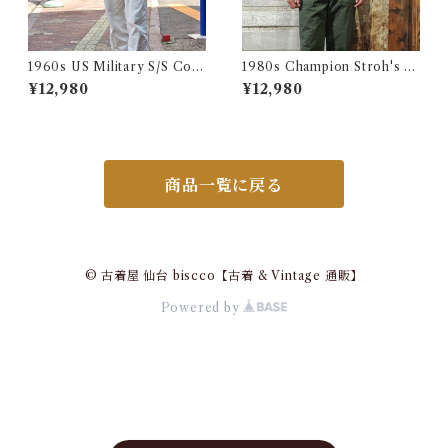
1960s US Military S/S Cott
1980s Champion Stroh's W
on Poplin Shirt / 60年代 US
ater Print T-Shirt Size XL /
¥12,980
¥12,980
AF USN ARMY コットン ポ
チャンピオン トリコ タグ 染み
プリン 半袖 シャツ
込み メッシュ Tシャツ 古着
商品一覧に戻る
© 古着屋 仙台 biscco【古着 & Vintage 通販】
Powered by