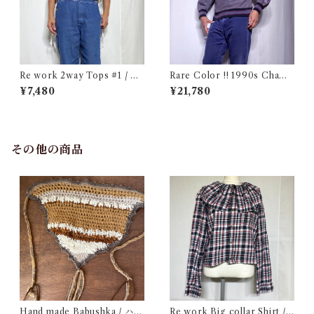
Re work 2way Tops #1 / リ
Rare Color !! 1990s Champ
ワーク 2way トップス 古着
ion Reverse Weave Charco
¥7,480
¥21,780
al Gray Size M / チャンピオ
ン リバースウィーブ 墨黒 目付
き ボーダーリブ USA 古着
その他の商品
Hand made Babushka / ハン
Re work Big collar Shirt /