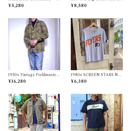
ドメイド バブーシュカ
リワーク ビックカラー シャツ
¥5,280
¥8,580
古着
1950s Vintage Fieldmaster
1980s SCREEN STARS NF
Wool Topstar Style Jacket /
L FLYERS Print Tee / 80年
¥16,280
¥6,380
USA ヴィンテージ トップスタ
代 スクリーンスターズ フライ
ータイプ アンコン ウール ジャ
ヤーズ プリント Tシャツ 古着
ケット古着