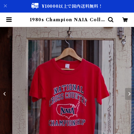
¥10000以上で国内送料無料！
1980s Champion NAIA Colle
ge Print T-Shirt Size M / トリ
コタグ チャンピオン プリント Tシ
ャツ 古着 | 古着屋 仙台 biscco
【古着 & Vintage 通販】