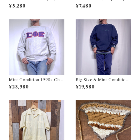
ン ミニ スカート 古着
ワーク 2way トップス 古着
¥5,280
¥7,480
Mint Condition 1990s Cha
Big Size & Mint Condition
mpion Reverse Weave Size
!! 1990s Champion Reverse
¥23,980
¥19,580
L / チャンピオン リバースウ
Weave Navy Blue Size XXL
ィーブ ロゴ 目付き フラタニテ
/ チャンピオン リバースウィ
ィ USA 古着
ーブ ロゴ刺繍 目付き ボーダー
リブ ラッパー USA 古着