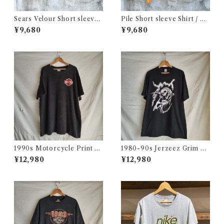
Sears Velour Short sleeve
Pile Short sleeve Shirt / パ
Shirt / シアーズ ベロア ショ
イル生地 ショートスリーブ シ
¥9,680
¥9,680
ートスリーブ シャツ 古着
ャツ 古着
1990s Motorcycle Print T-
1980-90s Jerzeez Grim Re
Shirt Size XL / 90年代 ハー
aper T-Shirt Size XL / ジャ
¥12,980
¥12,980
レー バイカー Tシャツ スカル
ージーズ 死神 スカル プリント
フクロウ イルミナティー USA
Tシャツ アメリカ製 USA 古着
古着