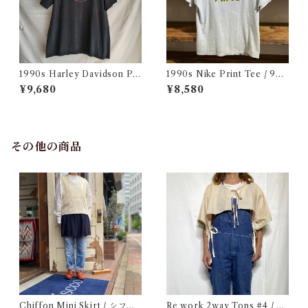
1990s Harley Davidson Pri
1990s Nike Print Tee / 90
nt T-Shirt Made in USA / ハ
年代 ナイキ プリント Tシャツ
¥9,680
¥8,580
ーレー バイカー Tシャツ アメ
古着
リカ製 古着
その他の商品
Chiffon Mini Skirt / シフォ
Re work 2way Tops #4 / リ