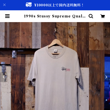
¥10000以上で国内送料無料！
1990s Stussy Supreme Qualit
y T-shirt / USA ステューシー シ
ュプリーム クオリティー Tシャツ
古着 | 古着屋 仙台 biscco【古着
& Vintage 通販】