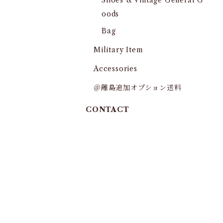
Shoes & Vintage General G
oods
Bag
Military Item
Accessories
＠離島追加オプション送料
CONTACT