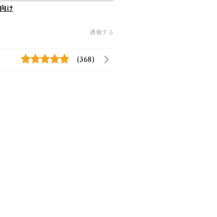
向け
通報する
(368)