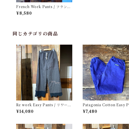
French Work Pants / フランス
グリーン ツイル ワーク パンツ
¥8,580
W30.5
同じカテゴリの商品
Re work Easy Pants / リワーク
Patagonia Cotton Easy P
イージー パンツ クロシェ & 刺繍
/ パタゴニア コットン イー
¥14,080
¥7,480
入り
パンツ 古着