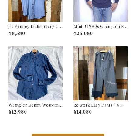
JC Penney Embroidery Ch
Mint !! 1990s Champion Re
ambray Shirt / ジェイシーペ
verse Weave NHL SABRES
¥8,580
¥25,080
ニー 刺繍入り シャンブレー シ
Size L / チャンピオン リバー
ャツ 古着
スウィーブ 目付き USA 古着
Wrangler Denim Western S
Re work Easy Pants / リワ
hirt 16 1/2 Made in USA / ラ
ーク イージー パンツ クロシェ
¥12,980
¥14,080
ングラー デニム ウエスタン シ
& 刺繍入り
ャツ 古着