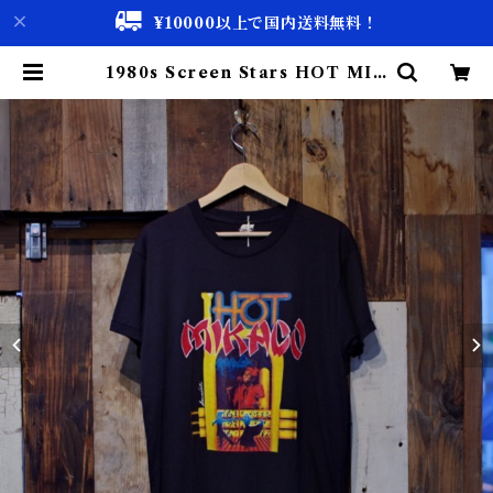
¥10000以上で国内送料無料！
1980s Screen Stars HOT MIK
ADO T-Shirt / 80年代 スクリー
ン スターズ プリント 古着 Tシャ
ツ | 古着屋 仙台 biscco【古着
& Vintage 通販】