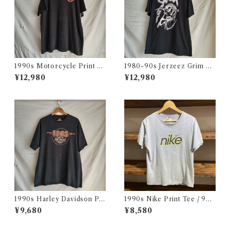
1990s Motorcycle Print T-
1980-90s Jerzeez Grim Re
Shirt Size XL / 90年代 ハー
aper T-Shirt Size XL / ジャ
¥12,980
¥12,980
レー バイカー Tシャツ スカル
ージーズ 死神 スカル プリント
フクロウ イルミナティー USA
Tシャツ アメリカ製 USA 古着
古着
1990s Harley Davidson Pri
1990s Nike Print Tee / 90
nt T-Shirt Made in USA / ハ
年代 ナイキ プリント Tシャツ
¥9,680
¥8,580
ーレー バイカー Tシャツ アメ
古着
リカ製 古着