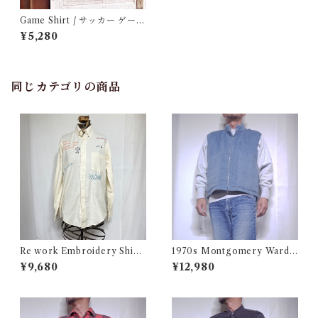
Game Shirt / サッカー ゲーム
シャツ / ユニフォームシャツ
¥5,280
同じカテゴリの商品
Re work Embroidery Shirt
1970s Montgomery Ward
/ リワーク ハンド刺繍入り シ
PUT TOGETHERS Nylon S
¥9,680
¥12,980
ャツ 古着
ki Vest / 70年代 モンゴメリー
ワード 中綿 スキー ベスト