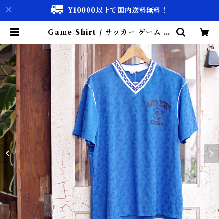
¥10000以上で国内送料無料！
Game Shirt / サッカー ゲーム シ
ャツ / ユニフォームシャツ | 古着屋
仙台 biscco【古着 & Vintage 通
販】