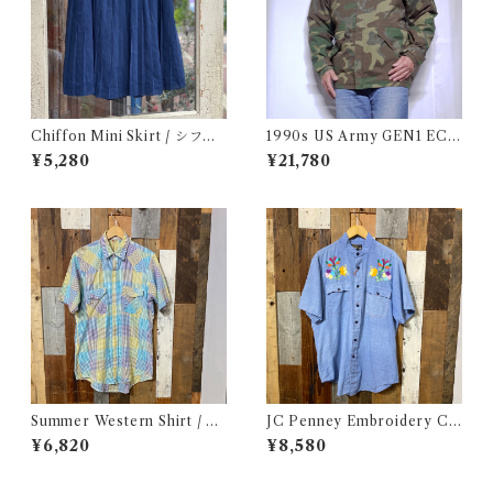
Chiffon Mini Skirt / シフォ
1990s US Army GEN1 EC
ン ミニ プリーツ スカート 古
WCS Gore-Tex Parka M-R
¥5,280
¥21,780
着
/ 米軍 ゴアテックス パーカー
アメリカ ミリタリー 古着
Summer Western Shirt / シ
JC Penney Embroidery Ch
ョートスリーブ ウエスタン シ
ambray Shirt / ジェイシーペ
¥6,820
¥8,580
ャツ 古着
ニー 刺繍入り シャンブレー シ
ャツ 古着