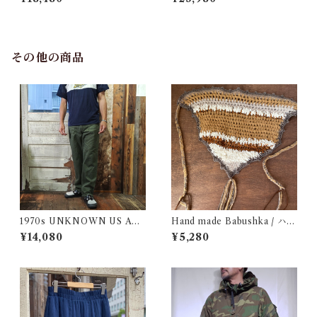
/ チャンピオン リバースウィ
L / チャンピオン リバースウ
ーブ タイダイ ピンク 目付き
ィーブ ロゴ 目付き フラタニテ
アメリカ 古着
ィ USA 古着
その他の商品
1970s UNKNOWN US AR
Hand made Babushka / ハン
MY Style Utility Pants / Ba
ドメイド バブーシュカ
¥14,080
¥5,280
ker 70年代 米軍 ベイカー パ
ンツ 民間仕様 古着