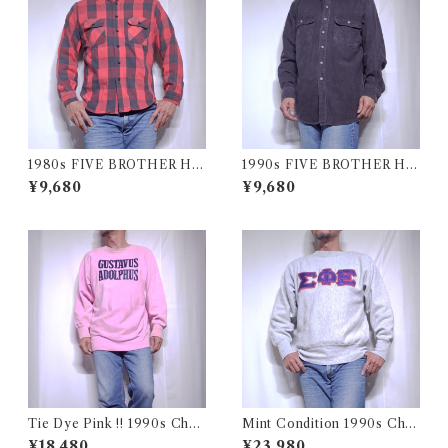
1980s FIVE BROTHER He
1990s FIVE BROTHER He
avy Flannel Shirt / ブロック
avy Flannel Shirt CHAMOI
¥9,680
¥9,680
チェック バッファロー ヘビー
S CLOTH Black USA / ファ
ネル シャツ ファイブブラザ
イブブラザー ヘビーネルシャ
ー 古着 USA
ツ 墨黒 ブラック 古着
Tie Dye Pink !! 1990s Cha
Mint Condition 1990s Cha
mpion Reverse Weave USA
mpion Reverse Weave Size
¥18,480
¥23,980