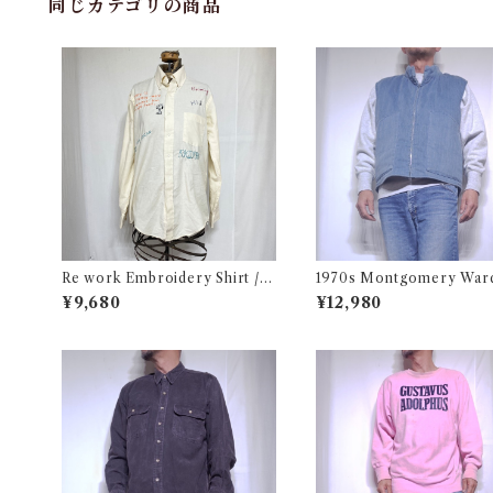
同じカテゴリの商品
Re work Embroidery Shirt /
1970s Montgomery War
リワーク ハンド刺繍入り シャツ
T TOGETHERS Nylon Sk
¥9,680
¥12,980
古着
t / 70年代 モンゴメリーワ
綿 スキー ベスト