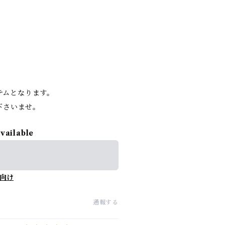
。
イテムとなります。
下さいませ。
available
向け
通報する