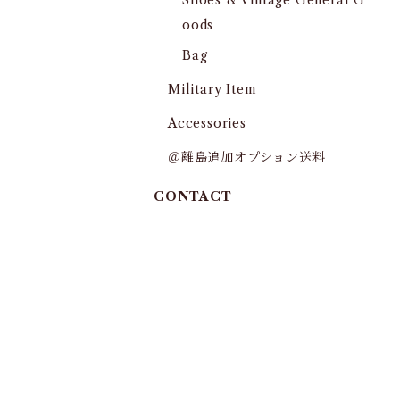
Shoes & Vintage General G
oods
Bag
Military Item
Accessories
＠離島追加オプション送料
CONTACT