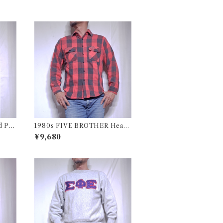
d PU
1980s FIVE BROTHER Heavy
i Ves
Flannel Shirt / ブロック チェッ
¥9,680
ード 中
ク バッファロー ヘビーネル シャ
ツ ファイブブラザー 古着 USA