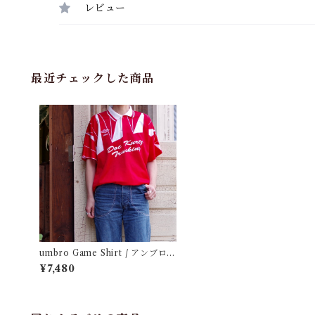
レビュー
最近チェックした商品
umbro Game Shirt / アンブロ
ゲーム シャツ / サッカー シャツ
¥7,480
古着