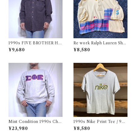
1990s FIVE BROTHER He
Re work Ralph Lauren Shor
avy Flannel Shirt CHAMOI
t length Polo shirt / リワー
¥9,680
¥8,580
S CLOTH Black USA / ファ
ク ラルフローレン ショート丈
イブブラザー ヘビーネルシャ
ポロシャツ 古着
ツ 墨黒 ブラック 古着
Mint Condition 1990s Cha
1990s Nike Print Tee / 90
mpion Reverse Weave Size
年代 ナイキ プリント Tシャツ
¥23,980
¥8,580
L / チャンピオン リバースウ
古着
ィーブ ロゴ 目付き フラタニテ