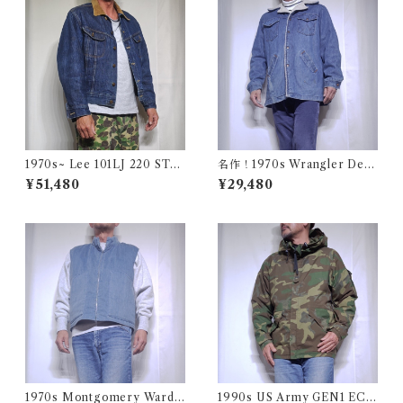
1970s~ Lee 101LJ 220 STO
名作！1970s Wrangler Deni
RM RIDER 44相当 / 濃い濃い
m Wrange Coat / ラングラー
¥51,480
¥29,480
70年代 80年代 リー ストーム
デニム ボア ランチ コート 古
ライダー 古着 USA アメリカ
着 ヴィンテージ レンジ
1970s Montgomery Ward
1990s US Army GEN1 EC