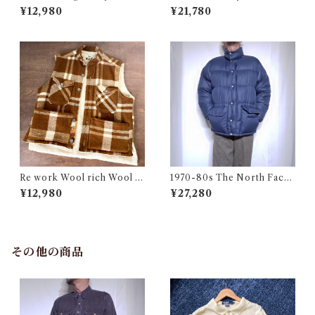
PUT TOGETHERS Nylon S
WCS Gore-Tex Parka M-R
¥12,980
¥21,780
ki Vest / 70年代 モンゴメリー
/ 米軍 ゴアテックス パーカー
ワード 中綿 スキー ベスト
アメリカ ミリタリー 古着
Re work Wool rich Wool B
1970-80s The North Face
oa Vest / リワーク ウールリ
Down Jacket Talon Navy /
¥12,980
¥27,280
ッチ ウール ボア ベスト 古着
茶タグ ノースフェイス ダウン
ジャケット 古着
その他の商品