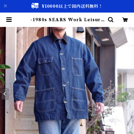
¥10000以上で国内送料無料！
~1980s SEARS Work Leisure
Blanket lined Denim Chore J
acket / シーアズ カバーオール X
L | 古着屋 仙台 biscco【古着 &
Vintage 通販】