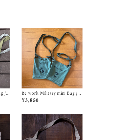
g /
Re work Military mini Bag /リ
バッグ
ワーク ミリタリー ミニ バック 古
¥3,850
着