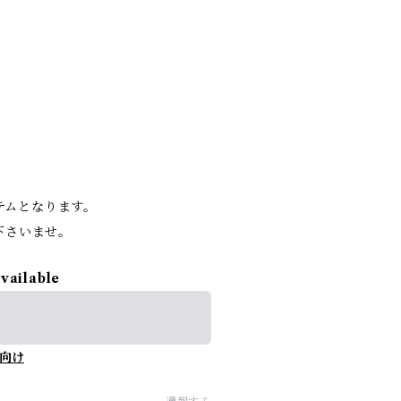
。
イテムとなります。
下さいませ。
available
向け