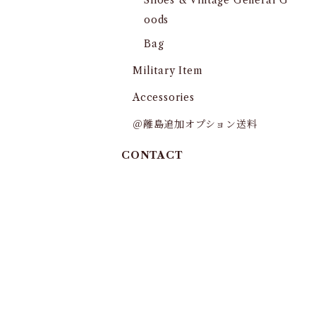
Shoes & Vintage General G
oods
Bag
Military Item
Accessories
＠離島追加オプション送料
CONTACT