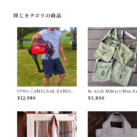
同じカテゴリの商品
1990s CAMELBAK BANDID
Re work Military Mini Ba
O Waist Porch Good Conditio
リワーク ミリタリー ミニ 
¥12,980
¥3,850
n Made in USA / オールド アウ
古着
トドア キャメルバック ナイロン
バッグ ウエストポーチ アメリカ
古着