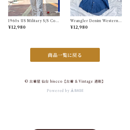
1960s US Military S/S Cott
Wrangler Denim Western S
on Poplin Shirt / 60年代 US
hirt 15 1/2 Made in USA / ラ
¥12,980
¥12,980
AF USN ARMY コットン ポ
ングラー デニムウエスタン シ
プリン 半袖 シャツ
ャツ 古着
商品一覧に戻る
© 古着屋 仙台 biscco【古着 & Vintage 通販】
Powered by