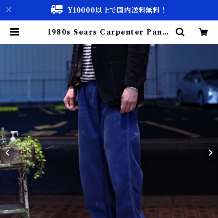
¥10000以上で国内送料無料！
1980s Sears Carpenter Pants
/ Made in USA W40 / シアーズ
ペインター パンツ | 古着屋 仙台 bi
scco【古着 & Vintage 通販】