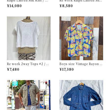
Ralph Lauren Silk Knit / ラ
Re work Ralph Lauren Shor
ルフローレン シルク セーター
t length Polo shirt / リワー
¥14,080
¥8,580
古着
ク ラルフローレン ショート丈
ポロシャツ 古着
Re work 2way Tops #2 / リ
Boys size Vintage Rayon H
ワーク 2way トップス 古着
awaiian Shirt / ボーイズ サイ
¥7,480
¥17,380
ズ ヴィンテージ レーヨン ハワ
イアン シャツ 古着