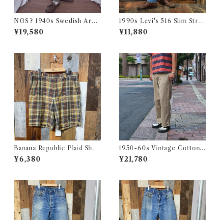
NOS ? 1940s Swedish Arm
1990s Levi's 516 Slim Strai
y Wool Pants / デッドストッ
ght Made in CANADA 実寸
¥19,580
¥11,880
ク？ユーロ ミリタリー スウェ
W32 L31.5 / リーバイス デニ
ーデン軍 ウール トラウザーズ
ム パンツ カナダ製 古着
古着 王冠
Banana Republic Plaid Shor
1950-60s Vintage Cotton
ts / バナナリパブリック マド
Khaki Work Chino Trouser
¥6,380
¥21,780
ラス チェック ショートパンツ
s W31 L28 / ヴィンテージ ボ
古着
タンフライ ワーク チノパン 古
着