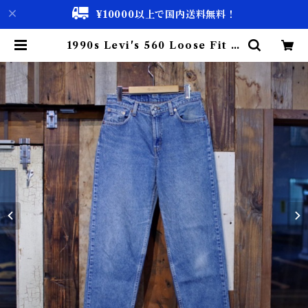
¥10000以上で国内送料無料！
1990s Levi's 560 Loose Fit D
enim Pants / Made in USA /
リーバイス テーパード デニム W3
1.5 | 古着屋 仙台 biscco【古着 &
Vintage 通販】