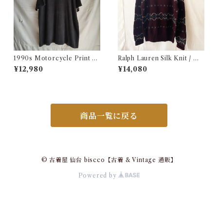
1990s Motorcycle Print T-
Ralph Lauren Silk Knit / ラ
Shirt Size XL / 90年代 ハー
ルフローレン シルク セーター
¥12,980
¥14,080
レー バイカー Tシャツ スカル
古着
フクロウ イルミナティー USA
古着
商品一覧に戻る
© 古着屋 仙台 biscco【古着 & Vintage 通販】
Powered by