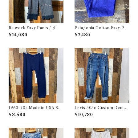
Re work Easy Pants / リワ
Patagonia Cotton Easy Pan
ーク イージー パンツ クロシェ
ts / パタゴニア コットン イー
¥14,080
¥7,480
& 刺繍入り
ジー パンツ 古着
1960-70s Made in USA Sw
Levis 505c Custom Denim
eat Pants / 60-70年代 アメ
Pants / リーバイス 505c カス
¥8,580
¥10,780
リカ製 スウェット パンツ 古着
タムバージョン デニム パンツ
古着