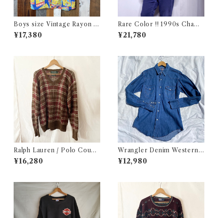
Boys size Vintage Rayon H
Rare Color !! 1990s Champ
awaiian Shirt / ボーイズ サイ
ion Reverse Weave Charco
¥17,380
¥21,780
ズ ヴィンテージ レーヨン ハワ
al Gray Size M / チャンピオ
イアン シャツ 古着
ン リバースウィーブ 墨黒 目付
き ボーダーリブ USA 古着
Ralph Lauren / Polo Count
Wrangler Denim Western S
ry Hand Knit / ラルフローレ
hirt 15 1/2 Made in USA / ラ
¥16,280
¥12,980
ン / ポロカントリー ハンドニ
ングラー デニムウエスタン シ
ット / コットンニット 古着
ャツ 古着