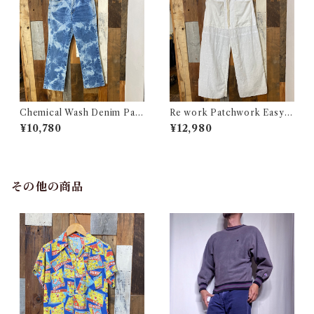
Chemical Wash Denim Pant
Re work Patchwork Easy P
s / ケミカル デニム パンツ 古
ants #4 / リワーク パッチワー
¥10,780
¥12,980
着
ク イージー パンツ 古着
その他の商品