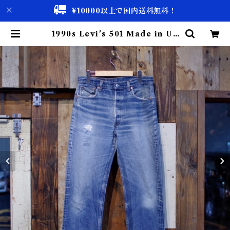
¥10000以上で国内送料無料！
1990s Levi's 501 Made in US
A / ジャスト 90年 リーバイス デニ
ム アメリカ製 実寸 W34 | 古着屋
仙台 biscco【古着 & Vintage 通
販】