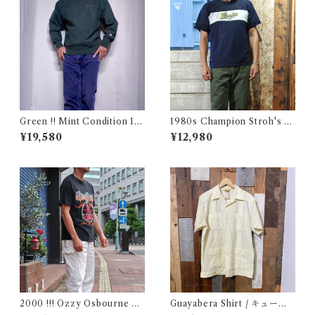
Green !! Mint Condition 19
1980s Champion Stroh's W
90s Champion Reverse We
ater Print T-Shirt Size XL /
¥19,580
¥12,980
ave Size L / チャンピオン リ
チャンピオン トリコ タグ 染み
バースウィーブ ロゴ刺繍 目付
込み メッシュ Tシャツ 古着
き ダートマス フォレスト グリ
ーン USA 古着
2000 !!! Ozzy Osbourne O
Guayabera Shirt / キューバ
ZZFEST Rock T-Shirt Size
シャツ 古着