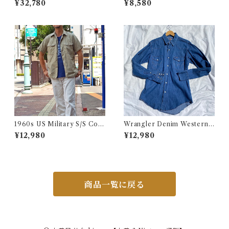
¥32,780
¥8,580
L / オジーオズボーン オズフ
ェス パンテラ ツアー ロック
バンド Tシャツ 古着
1960s US Military S/S Cott
Wrangler Denim Western S
on Poplin Shirt / 60年代 US
hirt 15 1/2 Made in USA / ラ
¥12,980
¥12,980
AF USN ARMY コットン ポ
ングラー デニムウエスタン シ
プリン 半袖 シャツ
ャツ 古着
商品一覧に戻る