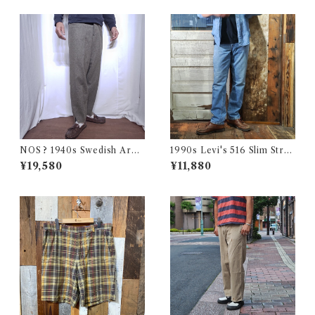
NOS ? 1940s Swedish Arm
1990s Levi's 516 Slim Strai
y Wool Pants / デッドストッ
ght Made in CANADA 実寸
¥19,580
¥11,880
ク？ユーロ ミリタリー スウェ
W32 L31.5 / リーバイス デニ
ーデン軍 ウール トラウザーズ
ム パンツ カナダ製 古着
古着 王冠