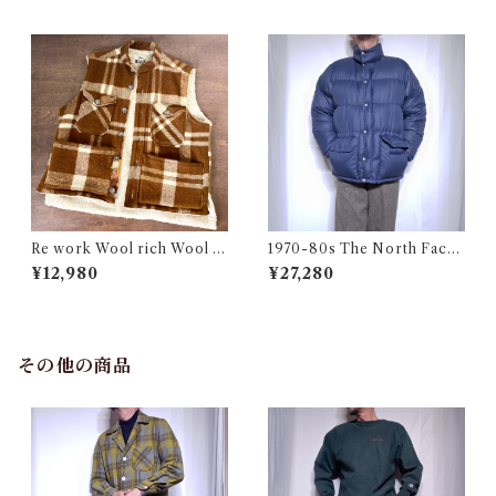
ワード 中綿 スキー ベスト
アメリカ ミリタリー 古着
Re work Wool rich Wool B
1970-80s The North Face
oa Vest / リワーク ウールリ
Down Jacket Talon Navy /
¥12,980
¥27,280
ッチ ウール ボア ベスト 古着
茶タグ ノースフェイス ダウン
ジャケット 古着
その他の商品