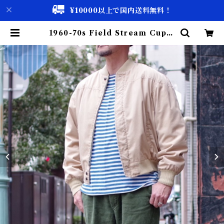
¥10000以上で国内送料無料！
1960-70s Field Stream Cup S
houlder Jacket / ダービー タイ
プ ブルゾン Size 44 | 古着屋 仙台
biscco【古着 & Vintage 通販】