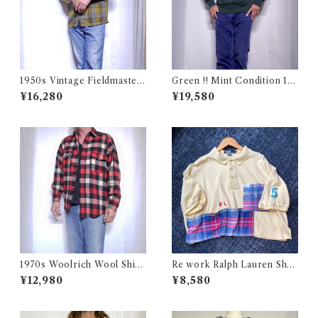
1950s Vintage Fieldmaster
Green !! Mint Condition 19
Wool Topstar Style Jacket /
90s Champion Reverse We
¥16,280
¥19,580
USA ヴィンテージ トップスタ
ave Size L / チャンピオン リ
ータイプ アンコン ウール ジャ
バースウィーブ ロゴ刺繍 目付
ケット古着
き ダートマス フォレスト グリ
ーン USA 古着
1970s Woolrich Wool Shirt
Re work Ralph Lauren Shor
CPO / 70年代 白タグ ウール
t length Polo shirt / リワー
¥12,980
¥8,580
リッチ 三色 ブロック チェック
ク ラルフローレン ショート丈
ウール シャツ 古着
ポロシャツ 古着