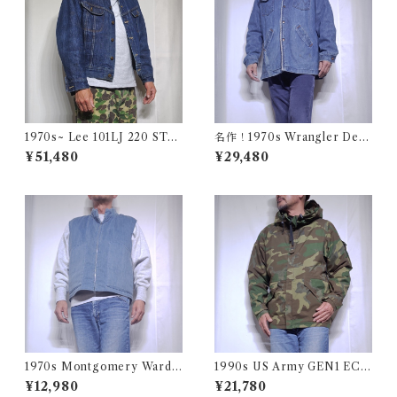
1970s~ Lee 101LJ 220 STO
名作！1970s Wrangler Deni
RM RIDER 44相当 / 濃い濃い
m Wrange Coat / ラングラー
¥51,480
¥29,480
70年代 80年代 リー ストーム
デニム ボア ランチ コート 古
ライダー 古着 USA アメリカ
着 ヴィンテージ レンジ
1970s Montgomery Ward
1990s US Army GEN1 EC
PUT TOGETHERS Nylon S
WCS Gore-Tex Parka M-R
¥12,980
¥21,780
ki Vest / 70年代 モンゴメリー
/ 米軍 ゴアテックス パーカー