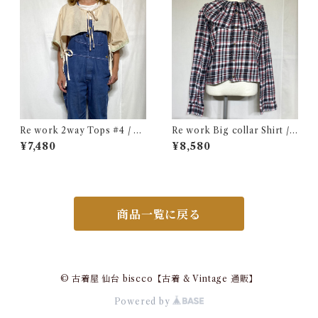
Re work 2way Tops #4 / リ
Re work Big collar Shirt /
ワーク 2way トップス 古着
リワーク ビックカラー シャツ
¥7,480
¥8,580
古着
商品一覧に戻る
© 古着屋 仙台 biscco【古着 & Vintage 通販】
Powered by