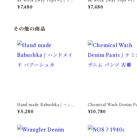
Re work 2way Tops #2 / リワ
Re work 2way Tops #1 / リワ
ーク 2way トップス 古着
ーク 2way トップス 古着
¥7,480
¥7,480
その他の商品
Hand made Babushka / ハンド
Chemical Wash Denim Pa
メイド バブーシュカ
ケミカル デニム パンツ 古
¥5,280
¥10,780