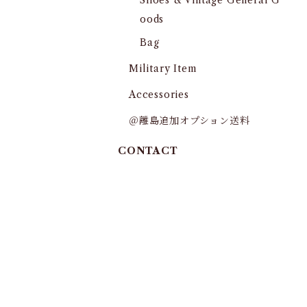
Shoes & Vintage General G
oods
Bag
Military Item
Accessories
＠離島追加オプション送料
CONTACT