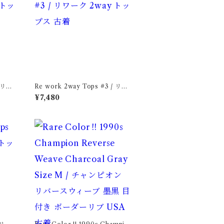
/ リワ
Re work 2way Tops #3 / リワ
ーク 2way トップス 古着
¥7,480