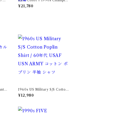
Rare Color !! 1990s Champio
n Reverse Weave Charcoal G
¥21,780
ray Size M / チャンピオン リバ
ースウィーブ 墨黒 目付き ボーダ
ーリブ USA 古着
nts /
1960s US Military S/S Cotton
着
Poplin Shirt / 60年代 USAF U
¥12,980
SN ARMY コットン ポプリン 半
袖 シャツ