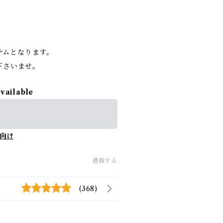
。
イテムとなります。
下さいませ。
available
向け
通報する
(368)