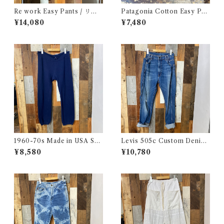
Re work Easy Pants / リワ
Patagonia Cotton Easy Pan
ーク イージー パンツ クロシェ
ts / パタゴニア コットン イー
¥14,080
¥7,480
& 刺繍入り
ジー パンツ 古着
1960-70s Made in USA Sw
Levis 505c Custom Denim
eat Pants / 60-70年代 アメ
Pants / リーバイス 505c カス
¥8,580
¥10,780
リカ製 スウェット パンツ 古着
タムバージョン デニム パンツ
古着