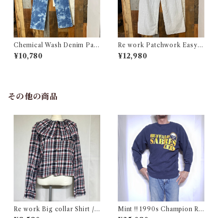
Chemical Wash Denim Pant
Re work Patchwork Easy P
s / ケミカル デニム パンツ 古
ants #4 / リワーク パッチワー
¥10,780
¥12,980
着
ク イージー パンツ 古着
その他の商品
Re work Big collar Shirt /
Mint !! 1990s Champion Re
リワーク ビックカラー シャツ
verse Weave NHL SABRES