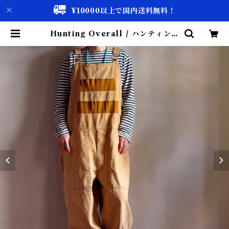
¥10000以上で国内送料無料！
Hunting Overall / ハンティング
オーバーオール | 古着屋 仙台 bisc
co【古着 & Vintage 通販】