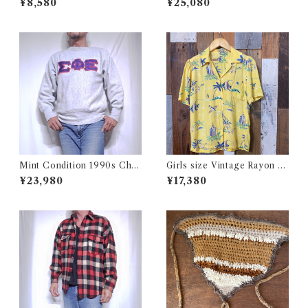
¥8,580
¥25,080
古着
Size L / チャンピオン リバー
スウィーブ 目付き USA 古着
Mint Condition 1990s Cha
Girls size Vintage Rayon H
mpion Reverse Weave Size
awaiian Shirt / ガールズ サイ
¥23,980
¥17,380
L / チャンピオン リバースウ
ズ ヴィンテージ レーヨン ハワ
ィーブ ロゴ 目付き フラタニテ
イアン シャツ 古着
ィ USA 古着