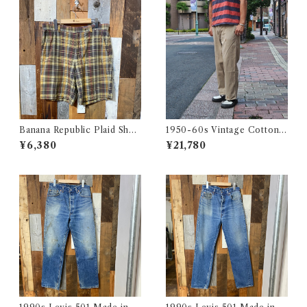
Banana Republic Plaid Shor
1950-60s Vintage Cotton
ts / バナナリパブリック マド
Khaki Work Chino Trouser
¥6,380
¥21,780
ラス チェック ショートパンツ
s W31 L28 / ヴィンテージ ボ
古着
タンフライ ワーク チノパン 古
着