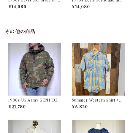
1990s Levis 501 Made in U
1990s Levis 501 Made in U
SA 実寸 w34 L31 / リーバイ
SA 実寸 w34 L32.5 / リーバ
¥14,080
¥14,080
ス デニム パンツ アメリカ製
イス デニム パンツ アメリカ製
古着
古着
その他の商品
1990s US Army GEN1 EC
Summer Western Shirt / シ
WCS Gore-Tex Parka M-R
ョートスリーブ ウエスタン シ
¥21,780
¥6,820
/ 米軍 ゴアテックス パーカー
ャツ 古着
アメリカ ミリタリー 古着