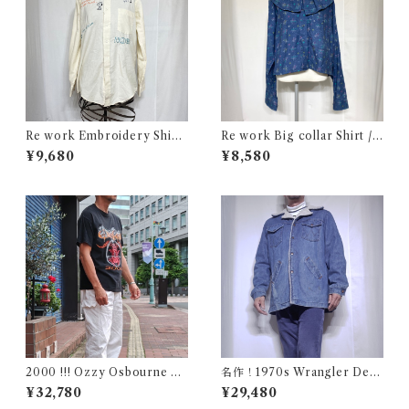
Re work Embroidery Shirt
Re work Big collar Shirt /
/ リワーク ハンド刺繍入り シ
リワーク ビックカラー シャツ
¥9,680
¥8,580
ャツ 古着
古着
2000 !!! Ozzy Osbourne O
名作！1970s Wrangler Deni
ZZFEST Rock T-Shirt Size
m Wrange Coat / ラングラー
¥32,780
¥29,480
L / オジーオズボーン オズフ
デニム ボア ランチ コート 古