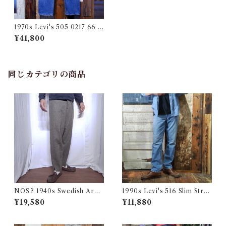
1970s Levi's 505 0217 66 Si
ngle Vintage Denim Pants /
¥41,800
ヴィンテージ ６６ 前期 表記
W35！
同じカテゴリの商品
NOS ? 1940s Swedish Arm
1990s Levi's 516 Slim Strai
y Wool Pants / デッドストッ
ght Made in CANADA 実寸
¥19,580
¥11,880
ク？ユーロ ミリタリー スウェ
W32 L31.5 / リーバイス デニ
ーデン軍 ウール トラウザーズ
ム パンツ カナダ製 古着
古着 王冠