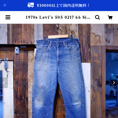
¥10000以上で国内送料無料！
1970s Levi's 505 0217 66 Sing
le Vintage Denim Pants / ヴィ
ンテージ ６６ 前期 表記W35！ |
古着屋 仙台 biscco【古着 & Vint
age 通販】