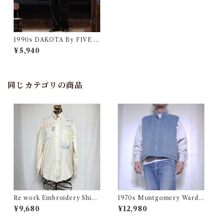
1990s DAKOTA By FIVE B
ROTHER Flannel Shirt / シ
¥5,940
ャドーチェック ヘビーネル
同じカテゴリの商品
Re work Embroidery Shirt
1970s Montgomery Ward
/ リワーク ハンド刺繍入り シ
PUT TOGETHERS Nylon S
¥9,680
¥12,980
ャツ 古着
ki Vest / 70年代 モンゴメリー