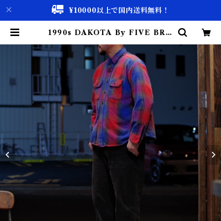
¥10000以上で国内送料無料！
1990s DAKOTA By FIVE BRO
THER Flannel Shirt / シャドー
チェック ヘビーネル | 古着屋 仙台
biscco【古着 & Vintage 通販】