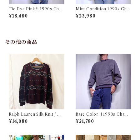
Tie Dye Pink !! 1990s Cha
Mint Condition 1990s Cha
mpion Reverse Weave USA
mpion Reverse Weave Size
¥18,480
¥23,980
/ チャンピオン リバースウィ
L / チャンピオン リバースウ
ーブ タイダイ ピンク 目付き
ィーブ ロゴ 目付き フラタニテ
アメリカ 古着
ィ USA 古着
その他の商品
Ralph Lauren Silk Knit / ラ
Rare Color !! 1990s Champ
ルフローレン シルク セーター
ion Reverse Weave Charco
¥14,080
¥21,780
古着
al Gray Size M / チャンピオ
ン リバースウィーブ 墨黒 目付
き ボーダーリブ USA 古着