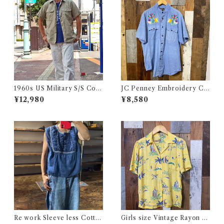
1960s US Military S/S Cott
JC Penney Embroidery Ch
on Poplin Shirt / 60年代 US
ambray Shirt / ジェイシーペ
¥12,980
¥8,580
AF USN ARMY コットン ポ
ニー 刺繍入り シャンブレー シ
プリン 半袖 シャツ
ャツ 古着
Re work Sleeve less Cotto
Girls size Vintage Rayon H