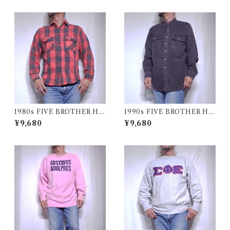
ワード 中綿 スキー ベスト
1980s FIVE BROTHER He
1990s FIVE BROTHER He
avy Flannel Shirt / ブロック
avy Flannel Shirt CHAMOI
¥9,680
¥9,680
チェック バッファロー ヘビー
S CLOTH Black USA / ファ
ネル シャツ ファイブブラザ
イブブラザー ヘビーネルシャ
ー 古着 USA
ツ 墨黒 ブラック 古着