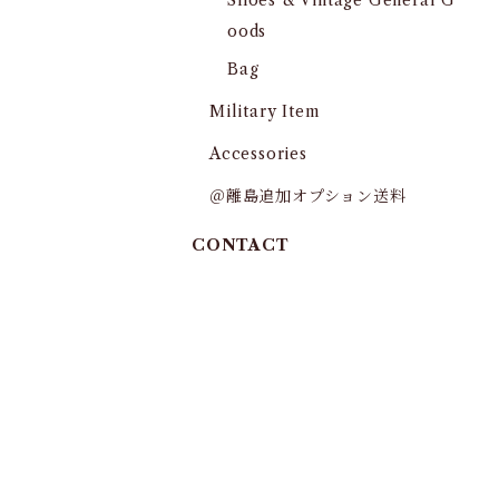
Shoes & Vintage General G
oods
Bag
Military Item
Accessories
＠離島追加オプション送料
CONTACT