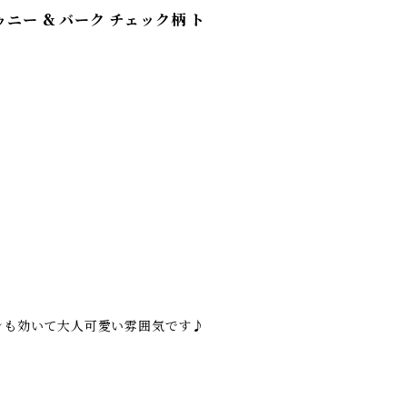
/ ドゥニー & バーク チェック柄 ト
ンも効いて大人可愛い雰囲気です♪