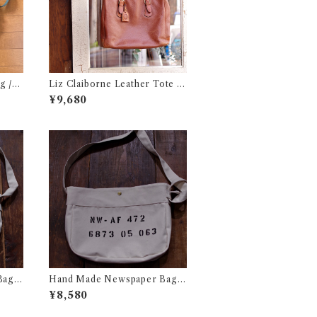
ag /リ
Liz Claiborne Leather Tote B
ック 古
ag / リズ クレイボーン レザー ト
¥9,680
ートバック 古着
Bag #
Hand Made Newspaper Bag #
スペーパ
2 / ハンド メイド ニュースペーパ
¥8,580
ー バック