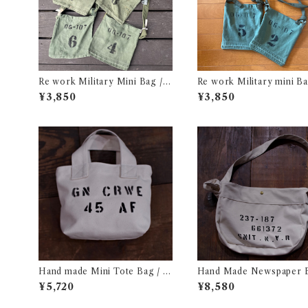
Re work Military Mini Bag /
Re work Military mini B
リワーク ミリタリー ミニ バッグ
ワーク ミリタリー ミニ バ
¥3,850
¥3,850
古着
着
Hand made Mini Tote Bag / ハ
Hand Made Newspaper 
ンドメイド ミニ トート バック
3 / ハンド メイド ニュー
¥5,720
¥8,580
ー バック