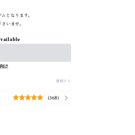
イテムとなります。
下さいませ。
available
向け
通報する
(368)