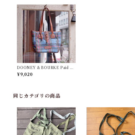
DOONEY & BOURKE Paid To
te Bag / ドゥニー & バーク チェ
¥9,020
ック柄 トートバッグ
同じカテゴリの商品