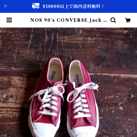
¥10000以上で国内送料無料！
NOS 90’s CONVERSE Jack P
urcell / 90年代 コンバース ジャ
ックパーセル | 古着屋 仙台 biscco
【古着 & Vintage 通販】