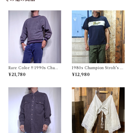
Rare Color !! 1990s Champ
1980s Champion Stroh's W
ion Reverse Weave Charco
ater Print T-Shirt Size XL /
¥21,780
¥12,980
al Gray Size M / チャンピオ
チャンピオン トリコ タグ 染み
ン リバースウィーブ 墨黒 目付
込み メッシュ Tシャツ 古着
き ボーダーリブ USA 古着