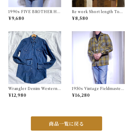
1990s FIVE BROTHER He
Re work Short length Tops
avy Flannel Shirt CHAMOI
/ リワーク ショート丈 ボレロ
¥9,680
¥8,580
S CLOTH Black USA / ファ
シャツ 古着
イブブラザー ヘビーネルシャ
ツ 墨黒 ブラック 古着
Wrangler Denim Western S
1950s Vintage Fieldmaster
hirt 16 1/2 Made in USA / ラ
Wool Topstar Style Jacket /
¥12,980
¥16,280
ングラー デニム ウエスタン シ
USA ヴィンテージ トップスタ
ャツ 古着
ータイプ アンコン ウール ジャ
ケット古着
商品一覧に戻る