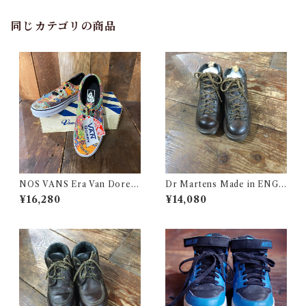
同じカテゴリの商品
NOS VANS Era Van Doren
Dr Martens Made in ENGL
Multi / Aborigine / ヴァンズ
AND Size 5 / メイド イン イ
¥16,280
¥14,080
エラ ヴァンドーレン マルチ ア
ングランド ドクター マーチン
ボリジニ
古着