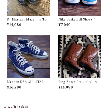
Dr Martens Made in ENGL
Nike Basketball Shoes / ナ
AND SIze 5 / メイド イン イ
イキ バスケットボール シュー
¥14,080
¥7,040
ングランド ドクターマーチン
ズ / ナイキ スニーカー
古着
Made in USA ALL STAR C
Ring Boots / リング ブーツ
ONVERSE / コンバース ハイ
¥16,280
¥14,080
カット
その他の商品