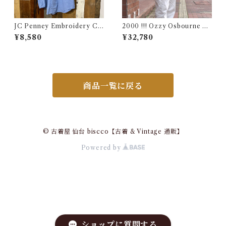
JC Penney Embroidery Ch
2000 !!! Ozzy Osbourne O
ambray Shirt / ジェイシーペ
ZZFEST Rock T-Shirt Size
¥8,580
¥32,780
ニー 刺繍入り シャンブレー シ
L / オジーオズボーン オズフ
ャツ 古着
ェス パンテラ ツアー ロック
バンド Tシャツ 古着
商品一覧に戻る
© 古着屋 仙台 biscco【古着 & Vintage 通販】
Powered by
ショップに質問する