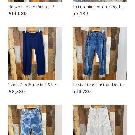
Re work Easy Pants / リワ
Patagonia Cotton Easy Pan
ーク イージー パンツ クロシェ
ts / パタゴニア コットン イー
¥14,080
¥7,480
& 刺繍入り
ジー パンツ 古着
1960-70s Made in USA Sw
Levis 505c Custom Denim
eat Pants / 60-70年代 アメ
Pants / リーバイス 505c カス
¥8,580
¥10,780
リカ製 スウェット パンツ 古着
タムバージョン デニム パンツ
古着