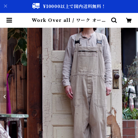
¥10000以上で国内送料無料！
Work Over all / ワーク オーバ
ーオール | 古着屋 仙台 biscco【古
着 & Vintage 通販】