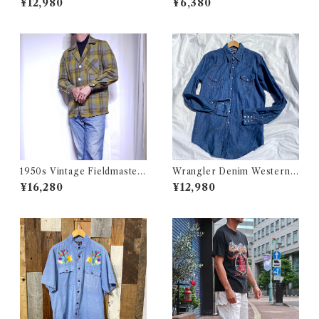
¥12,980
¥6,380
AF USN ARMY コットン ポ
代 スクリーンスターズ フライ
プリン 半袖 シャツ
ヤーズ プリント Tシャツ 古着
1950s Vintage Fieldmaster
Wrangler Denim Western S
Wool Topstar Style Jacket /
hirt 16 1/2 Made in USA / ラ
¥16,280
¥12,980
USA ヴィンテージ トップスタ
ングラー デニム ウエスタン シ
ータイプ アンコン ウール ジャ
ャツ 古着
ケット古着