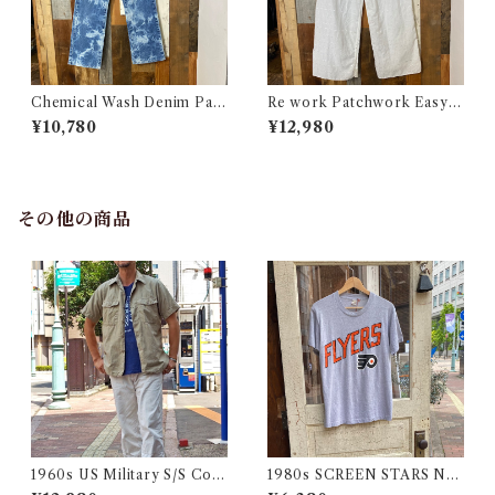
Chemical Wash Denim Pant
Re work Patchwork Easy P
s / ケミカル デニム パンツ 古
ants #4 / リワーク パッチワー
¥10,780
¥12,980
着
ク イージー パンツ 古着
その他の商品
1960s US Military S/S Cott
1980s SCREEN STARS NF
on Poplin Shirt / 60年代 US
L FLYERS Print Tee / 80年