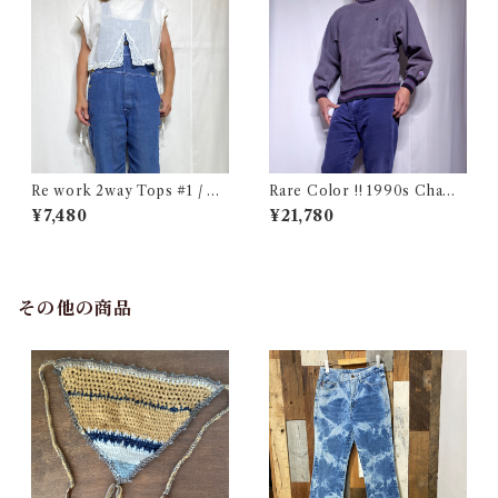
Re work 2way Tops #1 / リ
Rare Color !! 1990s Champ
ワーク 2way トップス 古着
ion Reverse Weave Charco
¥7,480
¥21,780
al Gray Size M / チャンピオ
ン リバースウィーブ 墨黒 目付
き ボーダーリブ USA 古着
その他の商品