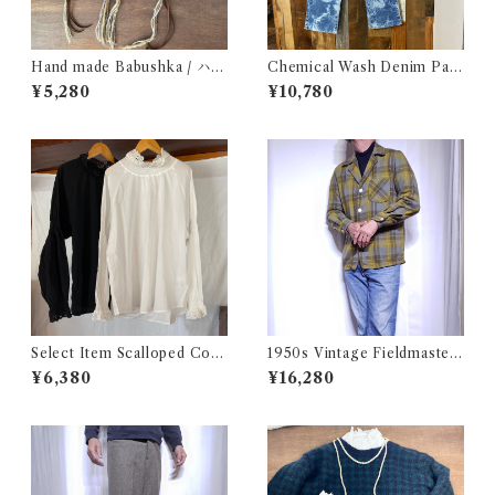
Hand made Babushka / ハン
Chemical Wash Denim Pant
ドメイド バブーシュカ
s / ケミカル デニム パンツ 古
¥5,280
¥10,780
着
Select Item Scalloped Cott
1950s Vintage Fieldmaster
on Shirt / スカラップ コット
Wool Topstar Style Jacket /
¥6,380
¥16,280
ン シャツ
USA ヴィンテージ トップスタ
ータイプ アンコン ウール ジャ
ケット古着