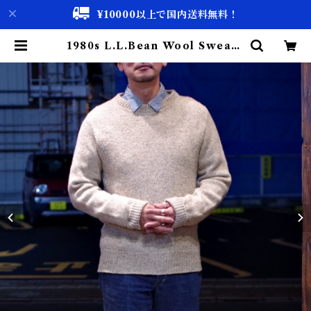
¥10000以上で国内送料無料！
1980s L.L.Bean Wool Sweate
r / エルエル・ビーン ミックス セー
ター | 古着屋 仙台 biscco【古着
& Vintage 通販】