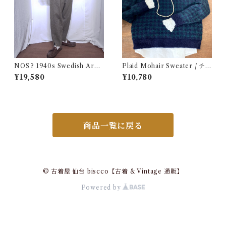
NOS ? 1940s Swedish Arm
Plaid Mohair Sweater / チェ
y Wool Pants / デッドストッ
ック柄 モヘア セーター 古着
¥19,580
¥10,780
ク？ユーロ ミリタリー スウェ
ーデン軍 ウール トラウザーズ
古着 王冠
商品一覧に戻る
© 古着屋 仙台 biscco【古着 & Vintage 通販】
Powered by