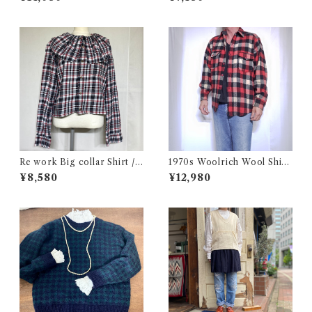
& 刺繍入り
Re work Big collar Shirt /
1970s Woolrich Wool Shirt
リワーク ビックカラー シャツ
CPO / 70年代 白タグ ウール
¥8,580
¥12,980
古着
リッチ 三色 ブロック チェック
ウール シャツ 古着