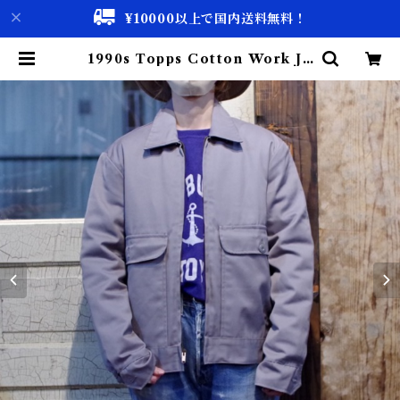
¥10000以上で国内送料無料！
1990s Topps Cotton Work Ja
cket Made in USA / 90年代 ワ
ーク ジャケット Size 34-R | 古着
屋 仙台 biscco【古着 & Vintage
通販】