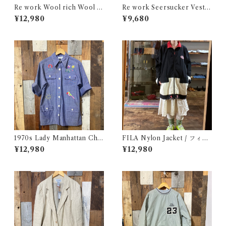
Re work Wool rich Wool B
Re work Seersucker Vest /
oa Vest / リワーク ウールリ
リワーク シアサッカー ベスト
¥12,980
¥9,680
ッチ ウール ボア ベスト 古着
古着
1970s Lady Manhattan Cha
FILA Nylon Jacket / フィラ
mbray Shirt Jacket / 70年代
ナイロン ジャケット 古着
¥12,980
¥12,980
レディー マンハッタン シャツ
ジャケット