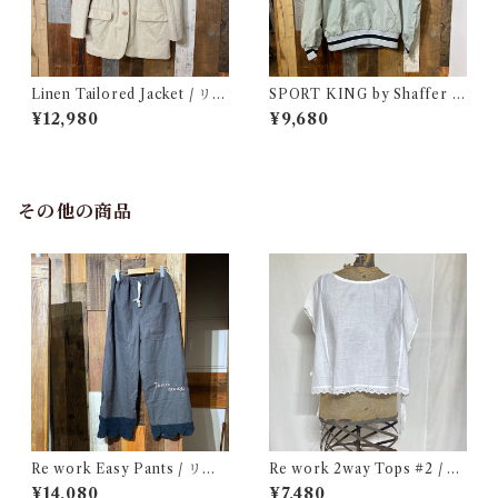
Linen Tailored Jacket / リネ
SPORT KING by Shaffer N
ン テーラード ジャケット 古着
ylon Pullover Jacket / スポ
¥12,980
¥9,680
ーツ キング ナイロン プルオー
バー ジャケット 古着
その他の商品
Re work Easy Pants / リワ
Re work 2way Tops #2 / リ
ーク イージー パンツ クロシェ
ワーク 2way トップス 古着
¥14,080
¥7,480