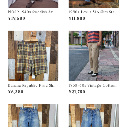
NOS ? 1940s Swedish Arm
1990s Levi's 516 Slim Strai
y Wool Pants / デッドストッ
ght Made in CANADA 実寸
¥19,580
¥11,880
ク？ユーロ ミリタリー スウェ
W32 L31.5 / リーバイス デニ
ーデン軍 ウール トラウザーズ
ム パンツ カナダ製 古着
古着 王冠
Banana Republic Plaid Shor
1950-60s Vintage Cotton
ts / バナナリパブリック マド
Khaki Work Chino Trouser
¥6,380
¥21,780
ラス チェック ショートパンツ
s W31 L28 / ヴィンテージ ボ
古着
タンフライ ワーク チノパン 古
着