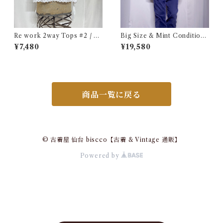
Re work 2way Tops #2 / リ
Big Size & Mint Condition
ワーク 2way トップス 古着
!! 1990s Champion Reverse
¥7,480
¥19,580
Weave Navy Blue Size XXL
/ チャンピオン リバースウィ
ーブ ロゴ刺繍 目付き ボーダー
リブ ラッパー USA 古着
商品一覧に戻る
© 古着屋 仙台 biscco【古着 & Vintage 通販】
Powered by