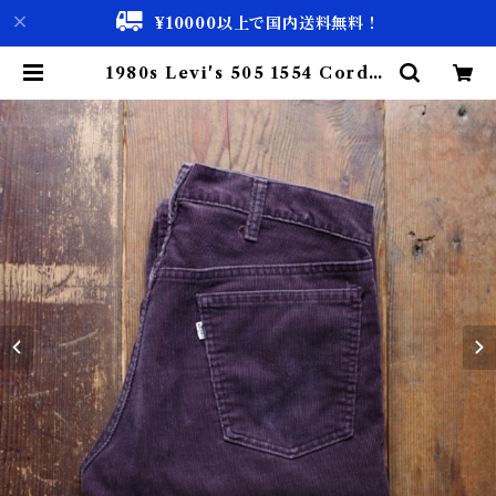
¥10000以上で国内送料無料！
1980s Levi's 505 1554 Cordur
oy Pants Brown / リーバイス コ
ーデュロイ パンツ ストレート | 古
着屋 仙台 biscco【古着 & Vinta
ge 通販】