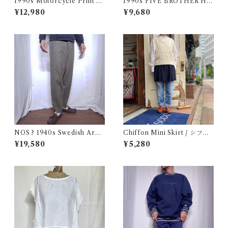
1990s Motorcycle Print T-
1990s FIVE BROTHER He
Shirt Size XL / 90年代 ハー
avy Flannel Shirt CHAMOI
¥12,980
¥9,680
レー バイカー Tシャツ スカル
S CLOTH Black USA / ファ
フクロウ イルミナティー USA
イブブラザー ヘビーネルシャ
古着
ツ 墨黒 ブラック 古着
NOS ? 1940s Swedish Arm
Chiffon Mini Skirt / シフォ
y Wool Pants / デッドストッ
ン ミニ スカート 古着
¥19,580
¥5,280
ク？ユーロ ミリタリー スウェ
ーデン軍 ウール トラウザーズ
古着 王冠