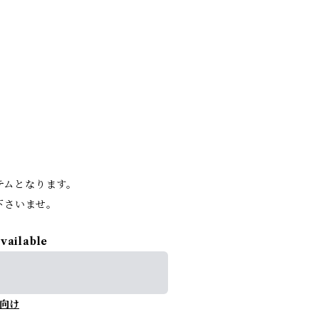
。
イテムとなります。
下さいませ。
available
向け