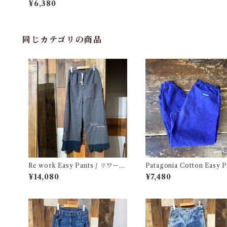
¥6,380
同じカテゴリの商品
Re work Easy Pants / リワーク
Patagonia Cotton Easy P
イージー パンツ クロシェ & 刺繍
/ パタゴニア コットン イー
¥14,080
¥7,480
入り
パンツ 古着