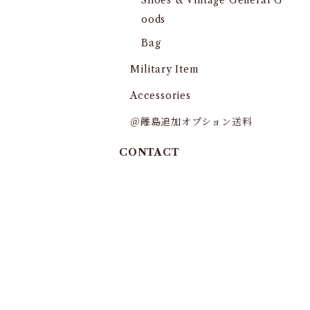
Shoes & Vintage General G
oods
Bag
Military Item
Accessories
＠離島追加オプション送料
CONTACT