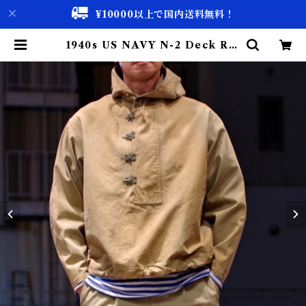
¥10000以上で国内送料無料！
1940s US NAVY N-2 Deck Rai
n Parka with Hook / USN デ
ッキ レイン パーカー 初期フック |
古着屋 仙台 biscco【古着 & Vint
age 通販】