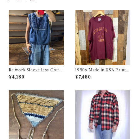
Re work Sleeve less Cotto
1990s Made in USA Print T
n Shirt / リワーク スリーブレ
ee / 90年代 アメリカ製 プリ
¥4,180
¥7,480
ス コットン シャツ 古着
ント Tシャツ 古着