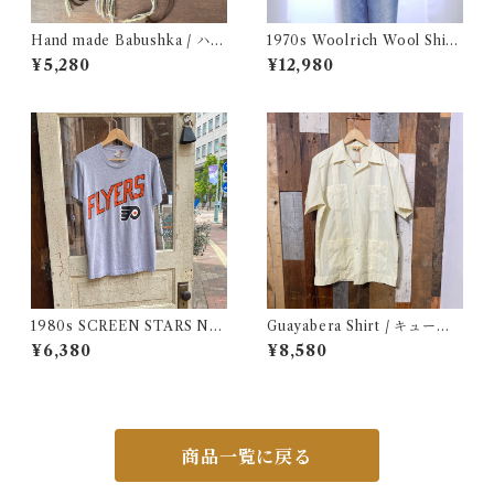
Hand made Babushka / ハン
1970s Woolrich Wool Shirt
ドメイド バブーシュカ
CPO / 70年代 白タグ ウール
¥5,280
¥12,980
リッチ 三色 ブロック チェック
ウール シャツ 古着
1980s SCREEN STARS NF
Guayabera Shirt / キューバ
L FLYERS Print Tee / 80年
シャツ 古着
¥6,380
¥8,580
代 スクリーンスターズ フライ
ヤーズ プリント Tシャツ 古着
商品一覧に戻る