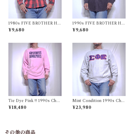
1980s FIVE BROTHER He
1990s FIVE BROTHER He
avy Flannel Shirt / ブロック
avy Flannel Shirt CHAMOI
¥9,680
¥9,680
チェック バッファロー ヘビー
S CLOTH Black USA / ファ
ネル シャツ ファイブブラザ
イブブラザー ヘビーネルシャ
ー 古着 USA
ツ 墨黒 ブラック 古着
Tie Dye Pink !! 1990s Cha
Mint Condition 1990s Cha
mpion Reverse Weave USA
mpion Reverse Weave Size
¥18,480
¥23,980
/ チャンピオン リバースウィ
L / チャンピオン リバースウ
ーブ タイダイ ピンク 目付き
ィーブ ロゴ 目付き フラタニテ
アメリカ 古着
ィ USA 古着
その他の商品