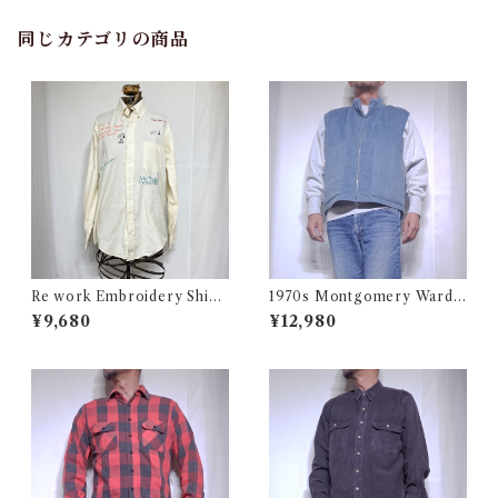
同じカテゴリの商品
Re work Embroidery Shirt
1970s Montgomery Ward
/ リワーク ハンド刺繍入り シ
PUT TOGETHERS Nylon S
¥9,680
¥12,980
ャツ 古着
ki Vest / 70年代 モンゴメリー
ワード 中綿 スキー ベスト