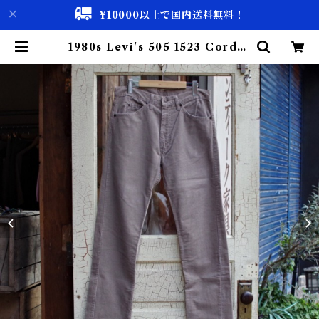
¥10000以上で国内送料無料！
1980s Levi's 505 1523 Cordur
oy Pants くるみ色 / リーバイス
コーデュロイ パンツ ストレート |
古着屋 仙台 biscco【古着 & Vint
age 通販】