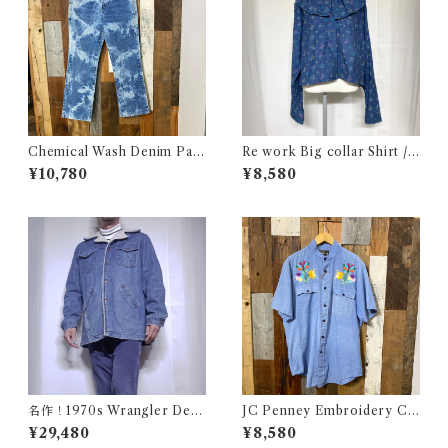
Chemical Wash Denim Pant
Re work Big collar Shirt /
s / ケミカル デニム パンツ 古
リワーク ビックカラー シャツ
¥10,780
¥8,580
着
古着
名作！1970s Wrangler Deni
JC Penney Embroidery Ch
m Wrange Coat / ラングラー
ambray Shirt / ジェイシーペ
¥29,480
¥8,580
デニム ボア ランチ コート 古
ニー 刺繍入り シャンブレー シ