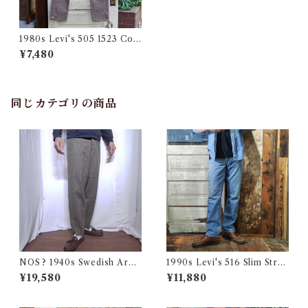
1980s Levi's 505 1523 Cor
duroy Pants くるみ色 / リー
¥7,480
バイス コーデュロイ パンツ ス
トレート
同じカテゴリの商品
NOS ? 1940s Swedish Arm
1990s Levi's 516 Slim Strai
y Wool Pants / デッドストッ
ght Made in CANADA 実寸
¥19,580
¥11,880
ク？ユーロ ミリタリー スウェ
W32 L31.5 / リーバイス デニ
ーデン軍 ウール トラウザーズ
ム パンツ カナダ製 古着
古着 王冠