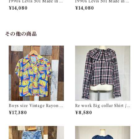
1990s Levis 501 Made in U
1990s Levis 501 Made in U
SA 実寸 w34 L31 / リーバイ
SA 実寸 w34 L32.5 / リーバ
¥14,080
¥14,080
ス デニム パンツ アメリカ製
イス デニム パンツ アメリカ製
古着
古着
その他の商品
Boys size Vintage Rayon H
Re work Big collar Shirt /
awaiian Shirt / ボーイズ サイ
リワーク ビックカラー シャツ
¥17,380
¥8,580
ズ ヴィンテージ レーヨン ハワ
古着
イアン シャツ 古着