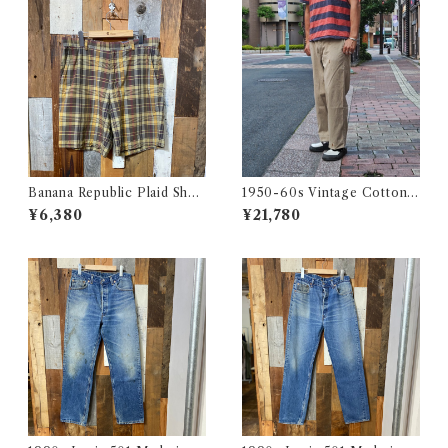
Banana Republic Plaid Shor
1950-60s Vintage Cotton
ts / バナナリパブリック マド
Khaki Work Chino Trouser
¥6,380
¥21,780
ラス チェック ショートパンツ
s W31 L28 / ヴィンテージ ボ
古着
タンフライ ワーク チノパン 古
着