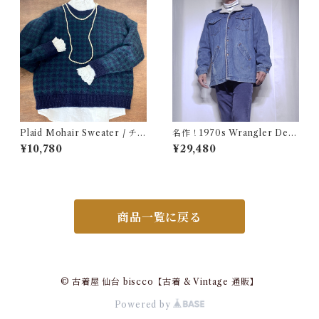
Plaid Mohair Sweater / チェ
名作！1970s Wrangler Deni
ック柄 モヘア セーター 古着
m Wrange Coat / ラングラー
¥10,780
¥29,480
デニム ボア ランチ コート 古
着 ヴィンテージ レンジ
商品一覧に戻る
© 古着屋 仙台 biscco【古着 & Vintage 通販】
Powered by