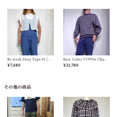
Re work 2way Tops #1 / リ
Rare Color !! 1990s Champ
ワーク 2way トップス 古着
ion Reverse Weave Charco
¥7,480
¥21,780
al Gray Size M / チャンピオ
ン リバースウィーブ 墨黒 目付
き ボーダーリブ USA 古着
その他の商品