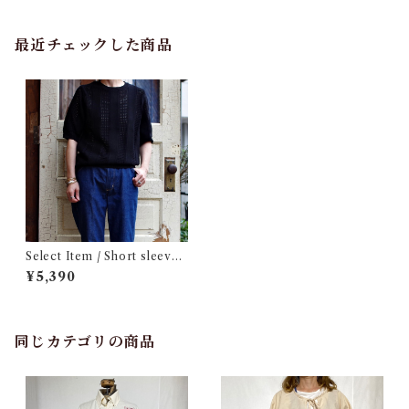
最近チェックした商品
Select Item / Short sleeve
Knit / ショートスリーブ ニッ
¥5,390
ト
同じカテゴリの商品