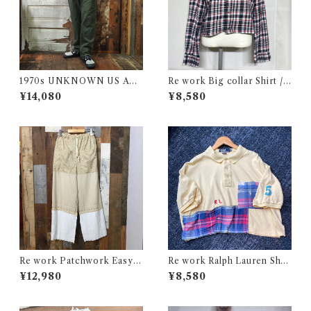
1970s UNKNOWN US AR
Re work Big collar Shirt /
MY Style Utility Pants / Ba
リワーク ビックカラー シャツ
¥14,080
¥8,580
ker 70年代 米軍 ベイカー パ
古着
ンツ 民間仕様 古着
Re work Patchwork Easy P
Re work Ralph Lauren Shor
ants / リワーク パッチワーク
t length Polo shirt / リワー
¥12,980
¥8,580
イージー パンツ 古着
ク ラルフローレン ショート丈
ポロシャツ 古着