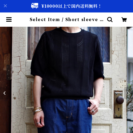
¥10000以上で国内送料無料！
Select Item / Short sleeve K
nit / ショートスリーブ ニット | 古
着屋 仙台 biscco【古着 & Vinta
ge 通販】