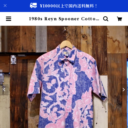
¥10000以上で国内送料無料！
1980s Reyn Spooner Cotton
Hawaiian Shirt / ラインスプー
ナー コットン ハワイアン シャツ |
古着屋 仙台 biscco【古着 & Vint
age 通販】