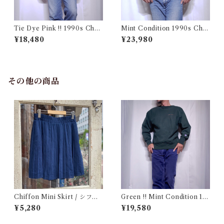
Tie Dye Pink !! 1990s Cha
Mint Condition 1990s Cha
mpion Reverse Weave USA
mpion Reverse Weave Size
¥18,480
¥23,980
/ チャンピオン リバースウィ
L / チャンピオン リバースウ
ーブ タイダイ ピンク 目付き
ィーブ ロゴ 目付き フラタニテ
アメリカ 古着
ィ USA 古着
その他の商品
Chiffon Mini Skirt / シフォ
Green !! Mint Condition 19
ン ミニ プリーツ スカート 古
90s Champion Reverse We
¥5,280
¥19,580
着
ave Size L / チャンピオン リ
バースウィーブ ロゴ刺繍 目付