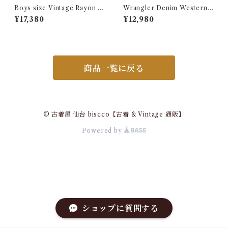
Boys size Vintage Rayon H
Wrangler Denim Western S
awaiian Shirt / ボーイズ サイ
hirt 15 1/2 Made in USA / ラ
¥17,380
¥12,980
ズ ヴィンテージ レーヨン ハワ
ングラー デニムウエスタン シ
イアン シャツ 古着
ャツ 古着
商品一覧に戻る
© 古着屋 仙台 biscco【古着 & Vintage 通販】
Powered by
ショップに質問する