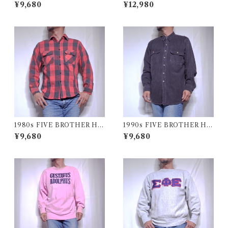
/ リワーク ハンド刺繍入り シ
PUT TOGETHERS Nylon S
¥9,680
¥12,980
ャツ 古着
ki Vest / 70年代 モンゴメリー
ワード 中綿 スキー ベスト
1980s FIVE BROTHER He
1990s FIVE BROTHER He
avy Flannel Shirt / ブロック
avy Flannel Shirt CHAMOI
¥9,680
¥9,680
チェック バッファロー ヘビー
S CLOTH Black USA / ファ
ネル シャツ ファイブブラザ
イブブラザー ヘビーネルシャ
ー 古着 USA
ツ 墨黒 ブラック 古着