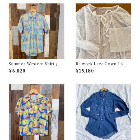
き ダートマス フォレスト グリ
ーン USA 古着
Summer Western Shirt / シ
Re work Lace Gown / リワ
ョートスリーブ ウエスタン シ
ーク レース ガウン 古着
¥6,820
¥15,180
ャツ 古着