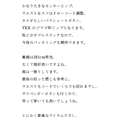
かなり大きなモンキーヒップ、
ウエスト＆スソはドローコード調整、
カナダらしいパラシュートボタン、
YKK のブラスWジップとなります。
殆どがダブルステッチなので、
今後のパッカリングも期待できます。
着画は181cm男性、
太くて格好良いですよね、
裾は一捲りしてます。
最後の絞った感じも参考に。
ウエストもコードでいくらでも絞れますし、
サスペンダーボタンも付くので、
吊って穿いても良いでしょうね。
とにかく貴重なアイテムですし、