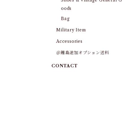
Shoes & Vintage General G
oods
Bag
Military Item
Accessories
＠離島追加オプション送料
CONTACT