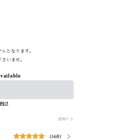
。
イテムとなります。
下さいませ。
available
向け
通報する
(368)