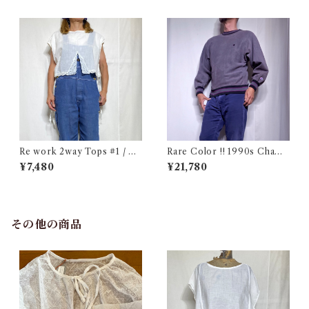
Re work 2way Tops #1 / リ
Rare Color !! 1990s Champ
ワーク 2way トップス 古着
ion Reverse Weave Charco
¥7,480
¥21,780
al Gray Size M / チャンピオ
ン リバースウィーブ 墨黒 目付
き ボーダーリブ USA 古着
その他の商品