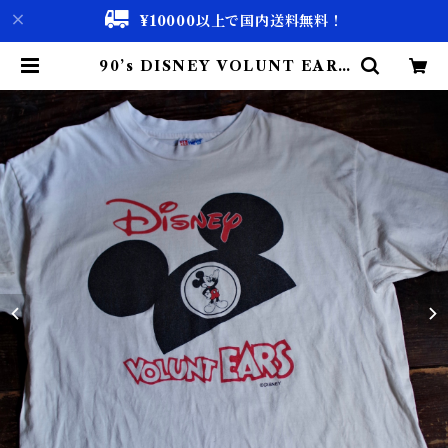
¥10000以上で国内送料無料！
90’s DISNEY VOLUNT EARS
Tee / Micky Mouse Print Tee
/ 90年代 ミッキーマウス プリント
Tシャツ | 古着屋 仙台 biscco【古
着 & Vintage 通販】