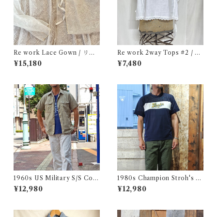
Re work Lace Gown / リワ
Re work 2way Tops #2 / リ
ーク レース ガウン 古着
ワーク 2way トップス 古着
¥15,180
¥7,480
1960s US Military S/S Cott
1980s Champion Stroh's W
on Poplin Shirt / 60年代 US
ater Print T-Shirt Size XL /
¥12,980
¥12,980
AF USN ARMY コットン ポ
チャンピオン トリコ タグ 染み
プリン 半袖 シャツ
込み メッシュ Tシャツ 古着