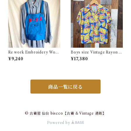
Re work Embroidery Work
Boys size Vintage Rayon H
Apron Vest / リワーク 刺繍
awaiian Shirt / ボーイズ サイ
¥9,240
¥17,380
入り ワーク エプロン ベスト
ズ ヴィンテージ レーヨン ハワ
古着
イアン シャツ 古着
商品一覧に戻る
© 古着屋 仙台 biscco【古着 & Vintage 通販】
Powered by