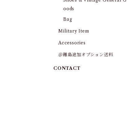
Shoes & Vintage General G
oods
Bag
Military Item
Accessories
＠離島追加オプション送料
CONTACT