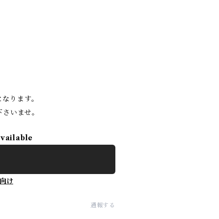
。
となります。
下さいませ。
available
向け
通報する