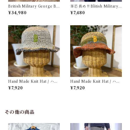
British Military George Bo
茶芯 長め !! Blitish Military
ots 10M / Made in England
UK Leather Belt Black / イ
¥34,980
¥7,480
/ イギリス軍 ジョージブーツ
ギリス軍 レザー ベルト 96〜1
Vibram カスタム 古着
09cm
Hand Made Knit Hat / ハン
Hand Made Knit Hat / ハン
ドメイド ニット ハット
ド メイド ニット ハット
¥7,920
¥7,920
その他の商品