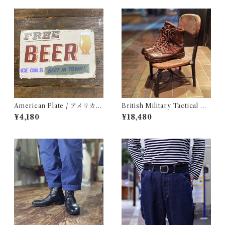
American Plate / アメリカン
British Military Tactical Bo
プレート
ots Brown 8W / BATES / イ
¥4,180
¥18,480
ギリス軍 コンバット ブーツ ベ
イツ 古着