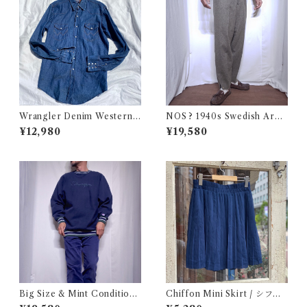
Wrangler Denim Western S
NOS ? 1940s Swedish Arm
hirt 16 1/2 Made in USA / ラ
y Wool Pants / デッドストッ
¥12,980
¥19,580
ングラー デニム ウエスタン シ
ク？ユーロ ミリタリー スウェ
ャツ 古着
ーデン軍 ウール トラウザーズ
古着 王冠
Big Size & Mint Condition
Chiffon Mini Skirt / シフォ
!! 1990s Champion Reverse
ン ミニ プリーツ スカート 古