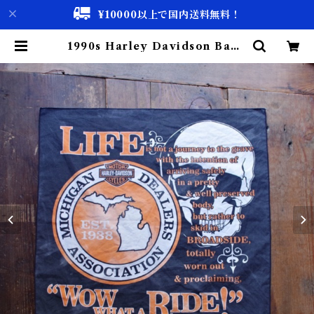
¥10000以上で国内送料無料！
1990s Harley Davidson Band
ana with Skull / 90年代 ハーレ
ー スカル バンダナ | 古着屋 仙台 bi
scco【古着 & Vintage 通販】