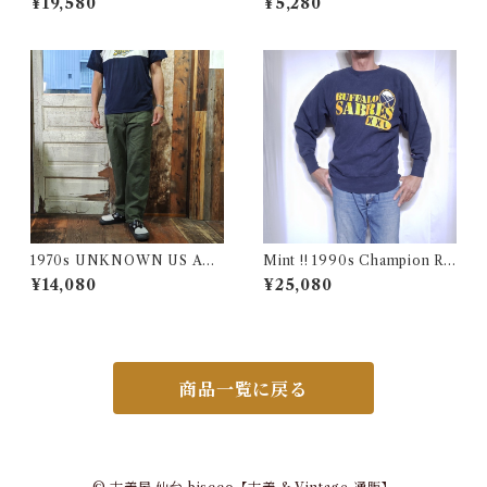
¥19,580
¥5,280
Weave Navy Blue Size XXL
着
/ チャンピオン リバースウィ
ーブ ロゴ刺繍 目付き ボーダー
リブ ラッパー USA 古着
1970s UNKNOWN US AR
Mint !! 1990s Champion Re
MY Style Utility Pants / Ba
verse Weave NHL SABRES
¥14,080
¥25,080
ker 70年代 米軍 ベイカー パ
Size L / チャンピオン リバー
ンツ 民間仕様 古着
スウィーブ 目付き USA 古着
商品一覧に戻る