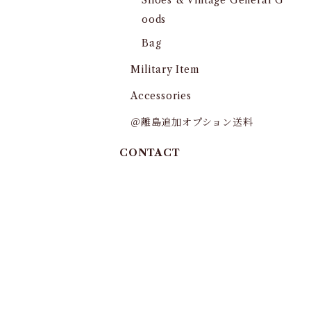
Shoes & Vintage General G
oods
Bag
Military Item
Accessories
＠離島追加オプション送料
CONTACT