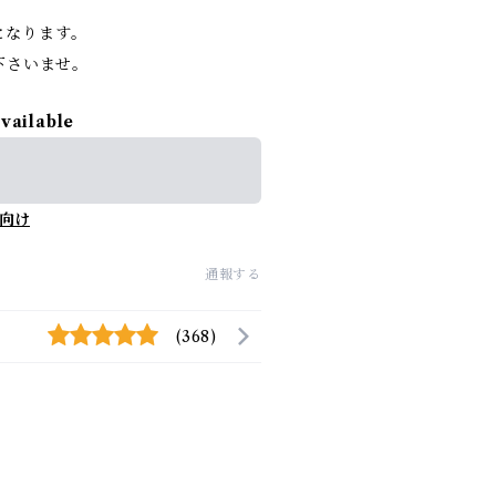
となります。
下さいませ。
available
向け
通報する
(368)