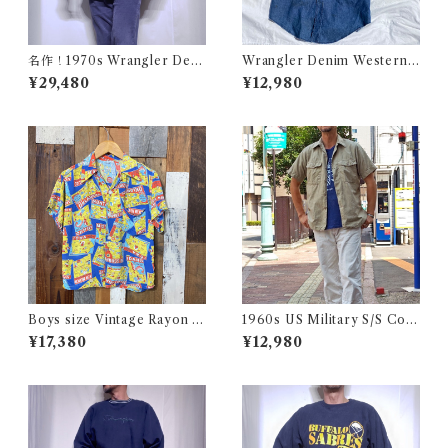
名作！1970s Wrangler Deni
Wrangler Denim Western S
m Wrange Coat / ラングラー
hirt 16 1/2 Made in USA / ラ
¥29,480
¥12,980
デニム ボア ランチ コート 古
ングラー デニム ウエスタン シ
着 ヴィンテージ レンジ
ャツ 古着
Boys size Vintage Rayon H
1960s US Military S/S Cott
awaiian Shirt / ボーイズ サイ
on Poplin Shirt / 60年代 US
¥17,380
¥12,980
ズ ヴィンテージ レーヨン ハワ
AF USN ARMY コットン ポ
イアン シャツ 古着
プリン 半袖 シャツ