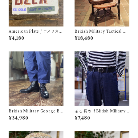
American Plate / アメリカン
British Military Tactical Bo
プレート
ots Brown 8W / BATES / イ
¥4,180
¥18,480
ギリス軍 コンバット ブーツ ベ
イツ 古着
British Military George Bo
茶芯 長め !! Blitish Military
ots 10M / Made in England
UK Leather Belt Black / イ
¥34,980
¥7,480
/ イギリス軍 ジョージブーツ
ギリス軍 レザー ベルト 96〜1
Vibram カスタム 古着
09cm