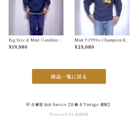
Big Size & Mint Condition
Mint !! 1990s Champion Re
!! 1990s Champion Reverse
verse Weave NHL SABRES
¥19,580
¥25,080
Weave Navy Blue Size XXL
Size L / チャンピオン リバー
/ チャンピオン リバースウィ
スウィーブ 目付き USA 古着
ーブ ロゴ刺繍 目付き ボーダー
リブ ラッパー USA 古着
商品一覧に戻る
© 古着屋 仙台 biscco【古着 & Vintage 通販】
Powered by