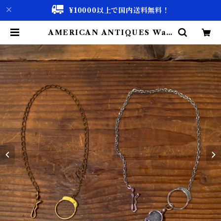
¥10000以上で国内送料無料！
AMERICAN ANTIQUES Wall
et Chain / ウォレット 懐中時計
ホイッスル チェーン / アンティーク
ス | 古着屋 仙台 biscco【古着 &
Vintage 通販】