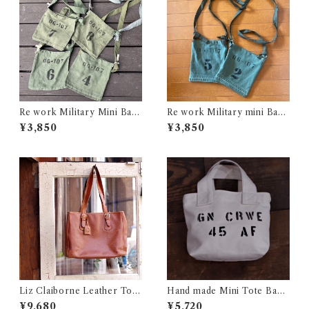
Re work Military Mini Bag
Re work Military mini Bag
/ リワーク ミリタリー ミニ バ
/リワーク ミリタリー ミニ バ
¥3,850
¥3,850
ッグ 古着
ック 古着
Liz Claiborne Leather Tote
Hand made Mini Tote Bag /
Bag / リズ クレイボーン レザ
ハンドメイド ミニ トート バッ
¥9,680
¥5,720