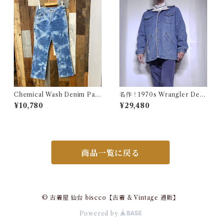
Chemical Wash Denim Pant
名作！1970s Wrangler Deni
s / ケミカル デニム パンツ 古
m Wrange Coat / ラングラー
¥10,780
¥29,480
着
デニム ボア ランチ コート 古
着 ヴィンテージ レンジ
商品一覧に戻る
© 古着屋 仙台 biscco【古着 & Vintage 通販】
Powered by