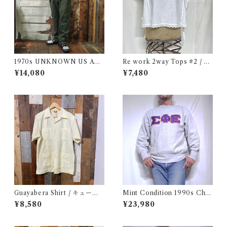
1970s UNKNOWN US AR
Re work 2way Tops #2 / リ
MY Style Utility Pants / Ba
ワーク 2way トップス 古着
¥14,080
¥7,480
ker 70年代 米軍 ベイカー パ
ンツ 民間仕様 古着
Guayabera Shirt / キューバ
Mint Condition 1990s Cha
シャツ 古着
mpion Reverse Weave Size
¥8,580
¥23,980
L / チャンピオン リバースウ
ィーブ ロゴ 目付き フラタニテ
ィ USA 古着