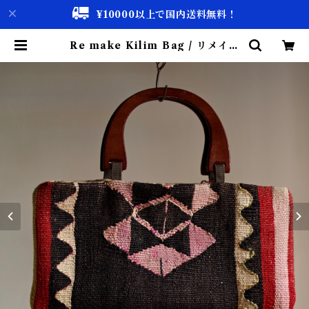
¥10000以上で国内送料無料！
Re make Kilim Bag / リメイク
キリム バック | 古着屋 仙台 biscc
o【古着 & Vintage 通販】