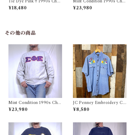
Tie Dye Pink !! 1990s Cha
Mint Condition 1990s Cha
mpion Reverse Weave USA
mpion Reverse Weave Size
¥18,480
¥23,980
/ チャンピオン リバースウィ
L / チャンピオン リバースウ
ーブ タイダイ ピンク 目付き
ィーブ ロゴ 目付き フラタニテ
アメリカ 古着
ィ USA 古着
その他の商品
Mint Condition 1990s Cha
JC Penney Embroidery Ch
mpion Reverse Weave Size
ambray Shirt / ジェイシーペ
¥23,980
¥8,580
L / チャンピオン リバースウ
ニー 刺繍入り シャンブレー シ
ィーブ ロゴ 目付き フラタニテ
ャツ 古着
ィ USA 古着