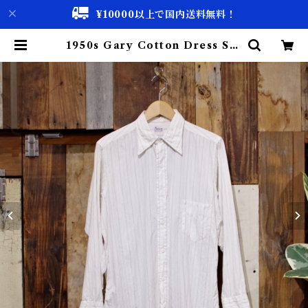
¥10000以上で国内送料無料！
1950s Gary Cotton Dress Shi
rt / 50年代 マチ付きコットン ピン
ストライプ シャツ | 古着屋 仙台 bi
scco【古着 & Vintage 通販】