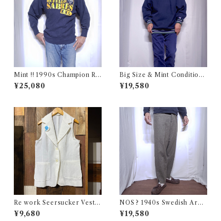
Mint !! 1990s Champion Re
Big Size & Mint Condition
verse Weave NHL SABRES
!! 1990s Champion Reverse
¥25,080
¥19,580
Size L / チャンピオン リバー
Weave Navy Blue Size XXL
スウィーブ 目付き USA 古着
/ チャンピオン リバースウィ
ーブ ロゴ刺繍 目付き ボーダー
リブ ラッパー USA 古着
Re work Seersucker Vest /
NOS ? 1940s Swedish Arm
リワーク シアサッカー ベスト
y Wool Pants / デッドストッ
¥9,680
¥19,580
古着
ク？ユーロ ミリタリー スウェ