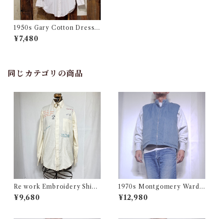
1950s Gary Cotton Dress S
hirt / 50年代 マチ付きコット
¥7,480
ン ピンストライプ シャツ
同じカテゴリの商品
Re work Embroidery Shirt
1970s Montgomery Ward
/ リワーク ハンド刺繍入り シ
PUT TOGETHERS Nylon S
¥9,680
¥12,980
ャツ 古着
ki Vest / 70年代 モンゴメリー
ワード 中綿 スキー ベスト