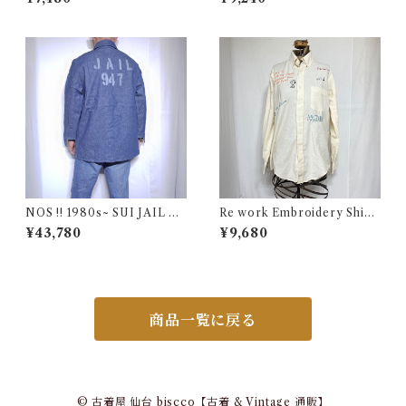
入り ワーク エプロン ベスト
古着
NOS !! 1980s~ SUI JAIL De
Re work Embroidery Shirt
nim Work Jacket with Stenc
/ リワーク ハンド刺繍入り シ
¥43,780
¥9,680
il / USA 実物 デッドストック
ャツ 古着
プリズナー デニム ジャケット
カバーオール ブランケット 古
着
商品一覧に戻る
© 古着屋 仙台 biscco【古着 & Vintage 通販】