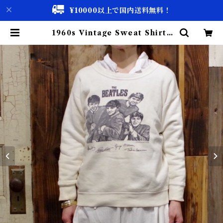
¥10000以上で国内送料無料！
1960s Vintage Sweat Shirts
"THE BEATLES" / ビートルズ
ヴィンテージ スウェット 染み込み
プリント | 古着屋 仙台 biscco【古
着 & Vintage 通販】