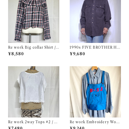
Re work Big collar Shirt /
1990s FIVE BROTHER He
リワーク ビックカラー シャツ
avy Flannel Shirt CHAMOI
¥8,580
¥9,680
古着
S CLOTH Black USA / ファ
イブブラザー ヘビーネルシャ
ツ 墨黒 ブラック 古着
Re work 2way Tops #2 / リ
Re work Embroidery Work
ワーク 2way トップス 古着
Apron Vest / リワーク 刺繍
¥7,480
¥9,240