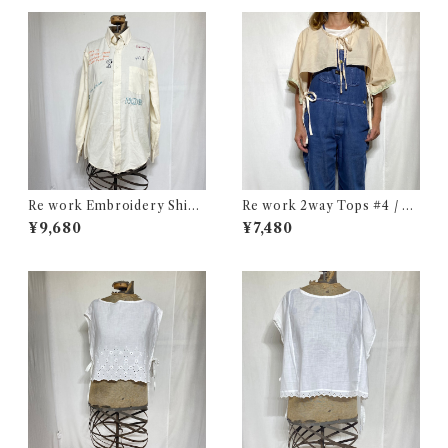
Re work Embroidery Shirt
Re work 2way Tops #4 / リ
/ リワーク ハンド刺繍入り シ
ワーク 2way トップス 古着
¥9,680
¥7,480
ャツ 古着