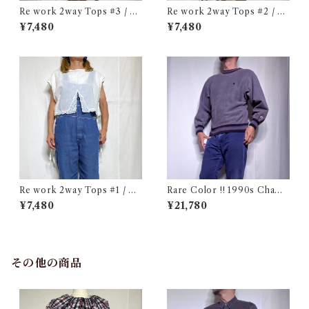
Re work 2way Tops #3 / リ
Re work 2way Tops #2 / リ
ワーク 2way トップス 古着
ワーク 2way トップス 古着
¥7,480
¥7,480
Re work 2way Tops #1 / リ
Rare Color !! 1990s Champ
ワーク 2way トップス 古着
ion Reverse Weave Charco
¥7,480
¥21,780
al Gray Size M / チャンピオ
ン リバースウィーブ 墨黒 目付
き ボーダーリブ USA 古着
その他の商品