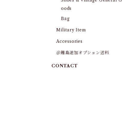
Shoes & Vintage General G
oods
Bag
Military Item
Accessories
＠離島追加オプション送料
CONTACT