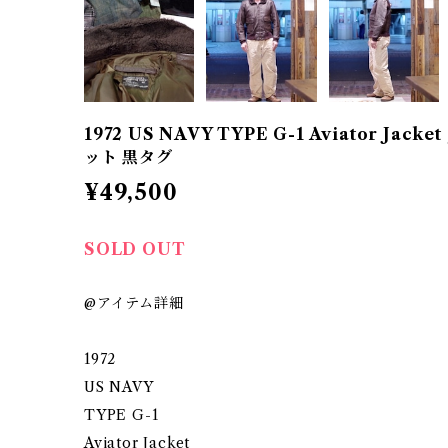
1972 US NAVY TYPE G-1 Aviator Jac
ット 黒タグ
¥49,500
SOLD OUT
@アイテム詳細
1972
US NAVY
TYPE G-1
Aviator Jacket