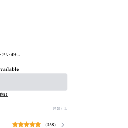
。
下さいませ。
available
向け
通報する
(368)