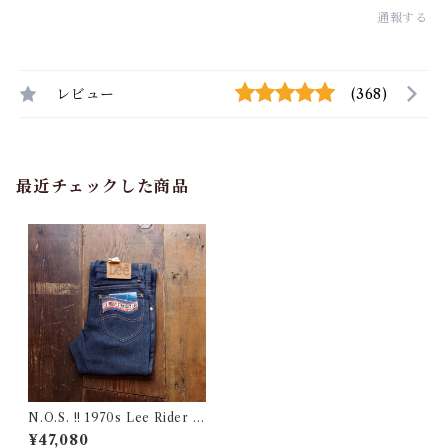
通報する
レビュー
(368)
最近チェックした商品
N.O.S. !! 1970s Lee Rider St
raight Leg Denim Pants / 2
¥47,080
41-0041 / リー デッドストッ