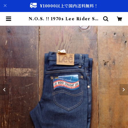
¥10000以上で国内送料無料！
N.O.S. !! 1970s Lee Rider Str
aight Leg Denim Pants / 241-
0041 / リー デッドストック 実寸W
29 | 古着屋 仙台 biscco【古着 &
Vintage 通販】