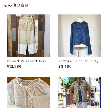
その他の商品
Re work Patchwork Easy P
Re work Big collar Shirt /
ants / リワーク パッチワーク
リワーク ビックカラー シャツ
¥12,980
¥8,580
イージー パンツ 古着
古着