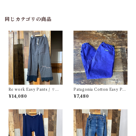
ク 実寸W29
同じカテゴリの商品
Re work Easy Pants / リワ
Patagonia Cotton Easy Pan
ーク イージー パンツ クロシェ
ts / パタゴニア コットン イー
¥14,080
¥7,480
& 刺繍入り
ジー パンツ 古着