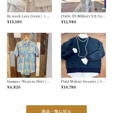
Re work Lace Gown / リワ
1960s US Military S/S Cott
ーク レース ガウン 古着
on Poplin Shirt / 60年代 US
¥15,180
¥12,980
AF USN ARMY コットン ポ
プリン 半袖 シャツ
Summer Western Shirt / シ
Plaid Mohair Sweater / チェ
ョートスリーブ ウエスタン シ
ック柄 モヘア セーター 古着
¥6,820
¥10,780
ャツ 古着
商品一覧に戻る