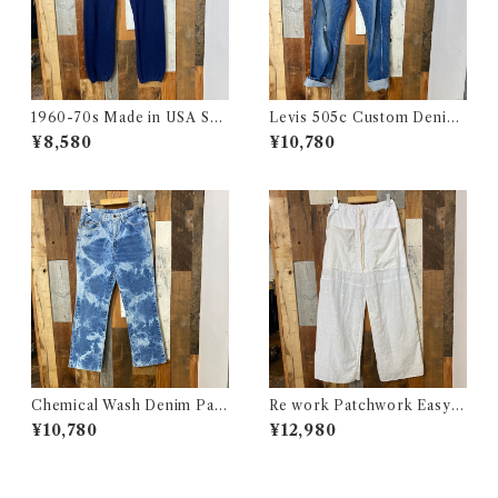
1960-70s Made in USA Sw
Levis 505c Custom Denim
eat Pants / 60-70年代 アメ
Pants / リーバイス 505c カス
¥8,580
¥10,780
リカ製 スウェット パンツ 古着
タムバージョン デニム パンツ
古着
Chemical Wash Denim Pant
Re work Patchwork Easy P
s / ケミカル デニム パンツ 古
ants #4 / リワーク パッチワー
¥10,780
¥12,980
着
ク イージー パンツ 古着