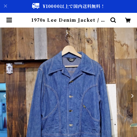
¥10000以上で国内送料無料！
1970s Lee Denim Jacket / リ
ー デニムジャケット Good Cond
ition !! | 古着屋 仙台 biscco【古
着 & Vintage 通販】