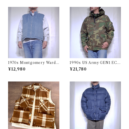
ライダー 古着 USA アメリカ
着 ヴィンテージ レンジ
1970s Montgomery Ward
1990s US Army GEN1 EC
PUT TOGETHERS Nylon S
WCS Gore-Tex Parka M-R
¥12,980
¥21,780
ki Vest / 70年代 モンゴメリー
/ 米軍 ゴアテックス パーカー
ワード 中綿 スキー ベスト
アメリカ ミリタリー 古着