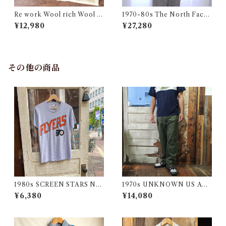
Re work Wool rich Wool B
1970-80s The North Face
oa Vest / リワーク ウールリ
Down Jacket Talon Navy /
¥12,980
¥27,280
ッチ ウール ボア ベスト 古着
茶タグ ノースフェイス ダウン
ジャケット 古着
その他の商品
1980s SCREEN STARS NF
1970s UNKNOWN US AR
L FLYERS Print Tee / 80年
MY Style Utility Pants / Ba
¥6,380
¥14,080
代 スクリーンスターズ フライ
ker 70年代 米軍 ベイカー パ
ヤーズ プリント Tシャツ 古着
ンツ 民間仕様 古着