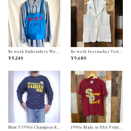
Re work Embroidery Work
Re work Seersucker Vest /
Apron Vest / リワーク 刺繍
リワーク シアサッカー ベスト
¥9,240
¥9,680
入り ワーク エプロン ベスト
古着
古着
Mint !! 1990s Champion Re
1990s Made in USA Print T