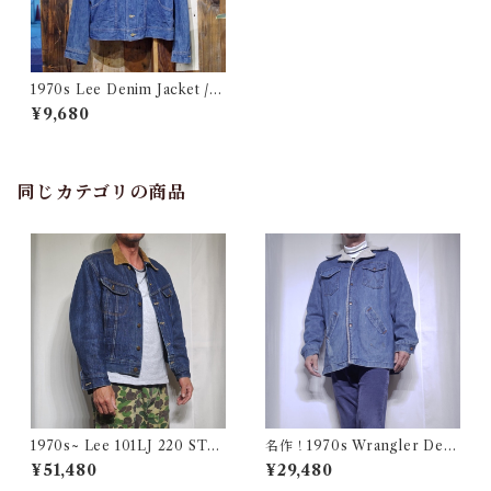
1970s Lee Denim Jacket /
リー デニムジャケット Good
¥9,680
Condition !!
同じカテゴリの商品
1970s~ Lee 101LJ 220 STO
名作！1970s Wrangler Deni
RM RIDER 44相当 / 濃い濃い
m Wrange Coat / ラングラー
¥51,480
¥29,480
70年代 80年代 リー ストーム
デニム ボア ランチ コート 古