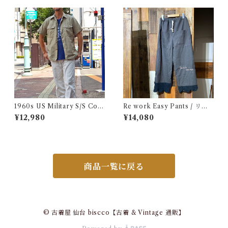
1960s US Military S/S Cott
Re work Easy Pants / リワ
on Poplin Shirt / 60年代 US
ーク イージー パンツ クロシェ
¥12,980
¥14,080
AF USN ARMY コットン ポ
& 刺繍入り
プリン 半袖 シャツ
商品一覧に戻る
© 古着屋 仙台 biscco【古着 & Vintage 通販】