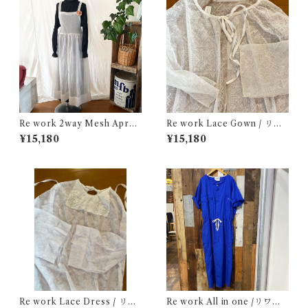
Re work 2way Mesh Apron
Re work Lace Gown / リワ
Dress /リワーク 2way メッシ
ーク レース ガウン 古着
¥15,180
¥15,180
ュ エプロン ドレス 古着
Re work Lace Dress / リワ
Re work All in one /リワー