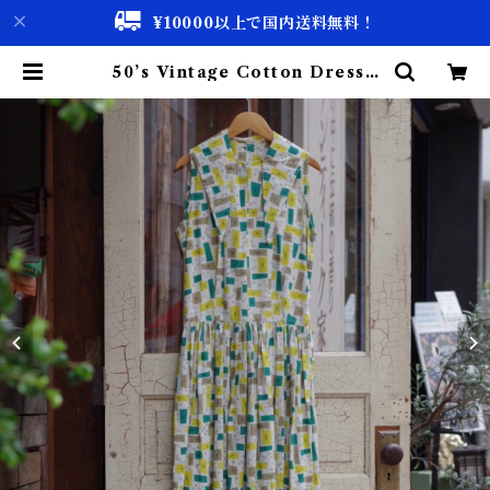
¥10000以上で国内送料無料！
50’s Vintage Cotton Dress /
50年代 ヴィンテージ コットン ドレ
ス | 古着屋 仙台 biscco【古着 &
Vintage 通販】