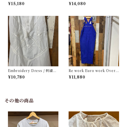
ーク レース ドレス 古着
ク オールインワン 古着
¥15,180
¥14,080
Embroidery Dress / 刺繍入
Re work Euro work Overal
り キャミ ドレス
l / リワーク ユーロ ワーク オ
¥10,780
¥11,880
ーバーオール サロペット 古着
その他の商品