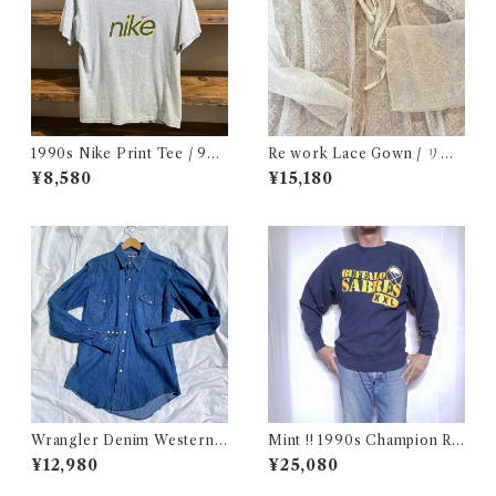
1990s Nike Print Tee / 90
Re work Lace Gown / リワ
年代 ナイキ プリント Tシャツ
ーク レース ガウン 古着
¥8,580
¥15,180
古着
Wrangler Denim Western S
Mint !! 1990s Champion Re
hirt 15 1/2 Made in USA / ラ
verse Weave NHL SABRES
¥12,980
¥25,080
ングラー デニムウエスタン シ
Size L / チャンピオン リバー
ャツ 古着
スウィーブ 目付き USA 古着