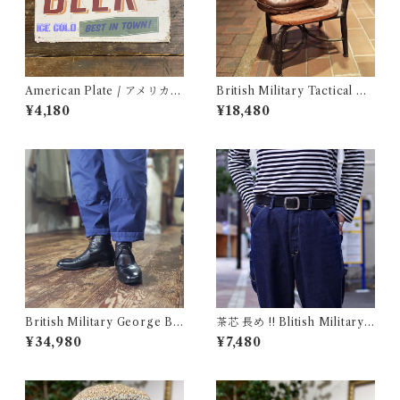
American Plate / アメリカン
British Military Tactical Bo
プレート
ots Brown 8W / BATES / イ
¥4,180
¥18,480
ギリス軍 コンバット ブーツ ベ
イツ 古着
British Military George Bo
茶芯 長め !! Blitish Military
ots 10M / Made in England
UK Leather Belt Black / イ
¥34,980
¥7,480
/ イギリス軍 ジョージブーツ
ギリス軍 レザー ベルト 96〜1
Vibram カスタム 古着
09cm