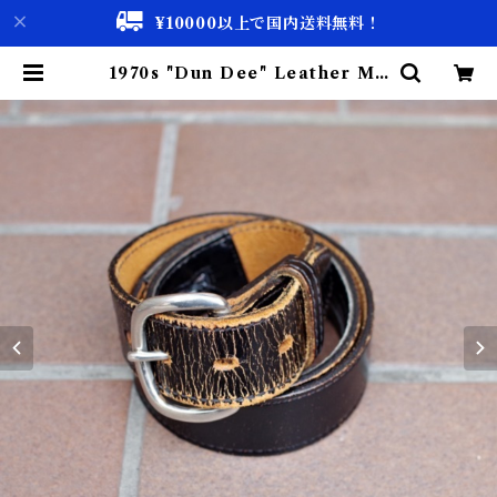
¥10000以上で国内送料無料！
1970s "Dun Dee" Leather Mo
ney Belt / ヴィンテージ マネー
ベルト 隠しポケット | 古着屋 仙台
biscco【古着 & Vintage 通販】