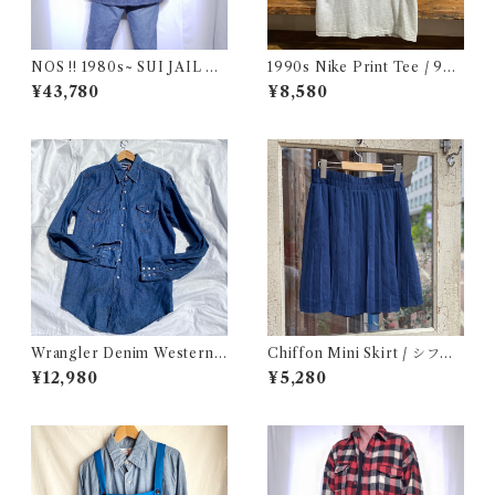
NOS !! 1980s~ SUI JAIL De
1990s Nike Print Tee / 90
nim Work Jacket with Stenc
年代 ナイキ プリント Tシャツ
¥43,780
¥8,580
il / USA 実物 デッドストック
古着
プリズナー デニム ジャケット
カバーオール ブランケット 古
着
Wrangler Denim Western S
Chiffon Mini Skirt / シフォ
hirt 16 1/2 Made in USA / ラ
ン ミニ プリーツ スカート 古
¥12,980
¥5,280
ングラー デニム ウエスタン シ
着
ャツ 古着