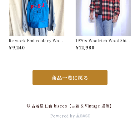
Re work Embroidery Work
1970s Woolrich Wool Shirt
Apron Vest / リワーク 刺繍
CPO / 70年代 白タグ ウール
¥9,240
¥12,980
入り ワーク エプロン ベスト
リッチ 三色 ブロック チェック
古着
ウール シャツ 古着
商品一覧に戻る
© 古着屋 仙台 biscco【古着 & Vintage 通販】
Powered by