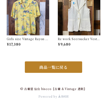
Girls size Vintage Rayon H
Re work Seersucker Vest /
awaiian Shirt / ガールズ サイ
リワーク シアサッカー ベスト
¥17,380
¥9,680
ズ ヴィンテージ レーヨン ハワ
古着
イアン シャツ 古着
商品一覧に戻る
© 古着屋 仙台 biscco【古着 & Vintage 通販】
Powered by