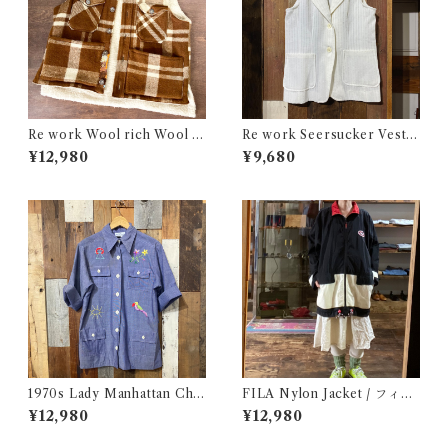
Re work Wool rich Wool B
Re work Seersucker Vest /
oa Vest / リワーク ウールリ
リワーク シアサッカー ベスト
¥12,980
¥9,680
ッチ ウール ボア ベスト 古着
古着
1970s Lady Manhattan Cha
FILA Nylon Jacket / フィラ
mbray Shirt Jacket / 70年代
ナイロン ジャケット 古着
¥12,980
¥12,980
レディー マンハッタン シャツ
ジャケット