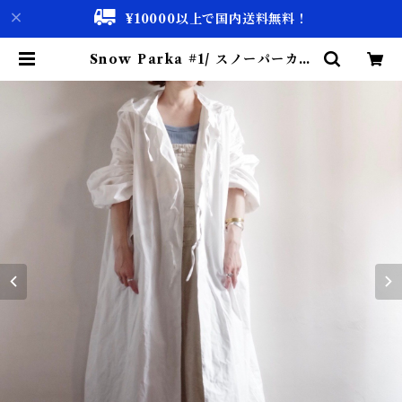
¥10000以上で国内送料無料！
Snow Parka #1/ スノーパーカー
| 古着屋 仙台 biscco【古着 & Vi
ntage 通販】