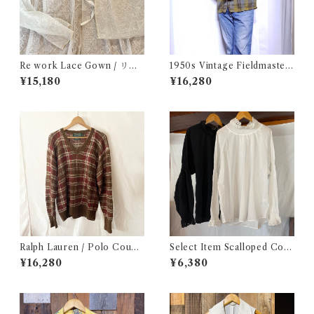
Re work Lace Gown / リワ
1950s Vintage Fieldmaster
ーク レース ガウン 古着
Wool Topstar Style Jacket /
¥15,180
¥16,280
USA ヴィンテージ トップスタ
ータイプ アンコン ウール ジャ
ケット古着
Ralph Lauren / Polo Count
Select Item Scalloped Cott
ry Hand Knit / ラルフローレ
on Shirt / スカラップ コット
¥16,280
¥6,380
ン / ポロカントリー ハンドニ
ン シャツ
ット / コットンニット 古着