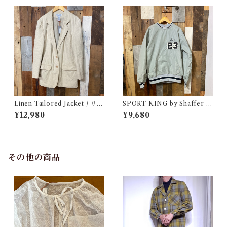
Linen Tailored Jacket / リネ
SPORT KING by Shaffer N
ン テーラード ジャケット 古着
ylon Pullover Jacket / スポ
¥12,980
¥9,680
ーツ キング ナイロン プルオー
バー ジャケット 古着
その他の商品