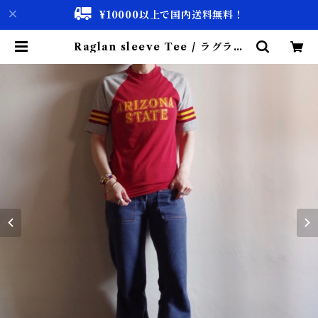
¥10000以上で国内送料無料！
Raglan sleeve Tee / ラグラン
T-sh | 古着屋 仙台 biscco【古着
& Vintage 通販】