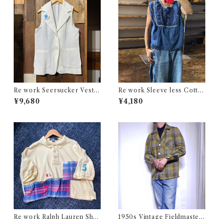
Re work Seersucker Vest /
Re work Sleeve less Cotto
リワーク シアサッカー ベスト
n Shirt / リワーク スリーブレ
¥9,680
¥4,180
古着
ス コットン シャツ 古着
Re work Ralph Lauren Shor
1950s Vintage Fieldmaster