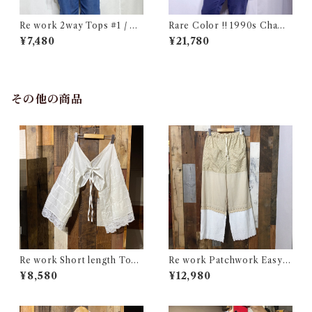
Re work 2way Tops #1 / リ
Rare Color !! 1990s Champ
ワーク 2way トップス 古着
ion Reverse Weave Charco
¥7,480
¥21,780
al Gray Size M / チャンピオ
ン リバースウィーブ 墨黒 目付
き ボーダーリブ USA 古着
その他の商品
Re work Short length Tops
Re work Patchwork Easy P
/ リワーク ショート丈 ボレロ
ants / リワーク パッチワーク
¥8,580
¥12,980
シャツ 古着
イージー パンツ 古着