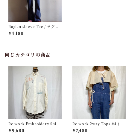
Raglan sleeve Tee / ラグラ
ン T-sh
¥4,180
同じカテゴリの商品
Re work Embroidery Shirt
Re work 2way Tops #4 / リ
/ リワーク ハンド刺繍入り シ
ワーク 2way トップス 古着
¥9,680
¥7,480
ャツ 古着