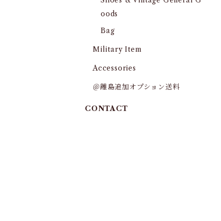
Shoes & Vintage General G
oods
Bag
Military Item
Accessories
＠離島追加オプション送料
CONTACT