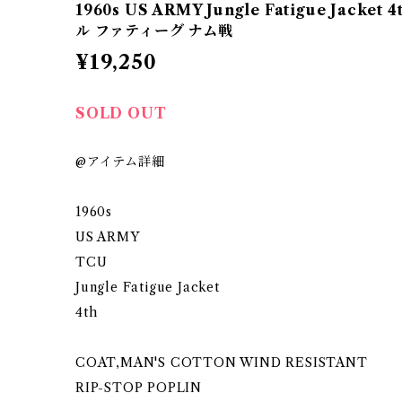
1960s US ARMY Jungle Fatigue Jacket 4
ル ファティーグ ナム戦
¥19,250
SOLD OUT
@アイテム詳細
1960s
US ARMY
TCU
Jungle Fatigue Jacket
4th
COAT,MAN'S COTTON WIND RESISTANT
RIP-STOP POPLIN