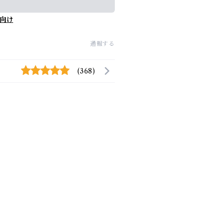
向け
通報する
(368)